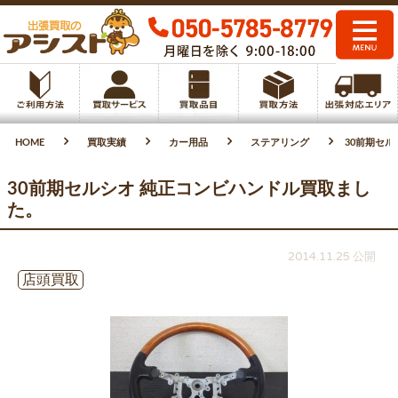
HOME
買取実績
カー用品
ステアリング
30前期セ
30前期セルシオ 純正コンビハンドル買取まし
た。
2014.11.25 公開
店頭買取