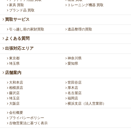
家具 買取
トレーニング機器 買取
ブランド品 買取
買取サービス
引っ越し前の家財買取
遺品整理の買取
よくある質問
出張対応エリア
東京都
神奈川県
埼玉県
愛知県
店舗案内
大和本店
世田谷店
相模原店
厚木店
藤沢店
名古屋店
埼玉店
福岡店
大阪店
横浜支店（法人営業部）
会社概要
プライバシーポリシー
古物営業法に基づく表示