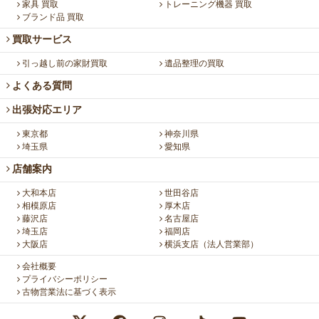
家具 買取
トレーニング機器 買取
ブランド品 買取
買取サービス
引っ越し前の家財買取
遺品整理の買取
よくある質問
出張対応エリア
東京都
神奈川県
埼玉県
愛知県
店舗案内
大和本店
世田谷店
相模原店
厚木店
藤沢店
名古屋店
埼玉店
福岡店
大阪店
横浜支店（法人営業部）
会社概要
プライバシーポリシー
古物営業法に基づく表示