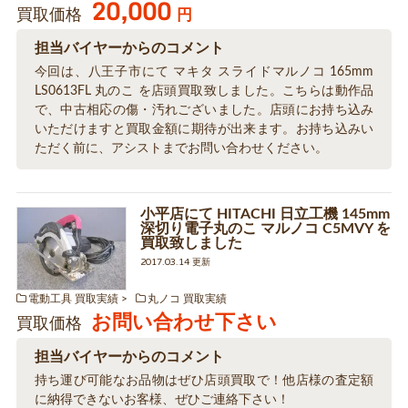
20,000
買取価格
円
担当バイヤーからのコメント
今回は、八王子市にて マキタ スライドマルノコ 165mm
LS0613FL 丸のこ を店頭買取致しました。こちらは動作品
で、中古相応の傷・汚れございました。店頭にお持ち込み
いただけますと買取金額に期待が出来ます。お持ち込みい
ただく前に、アシストまでお問い合わせください。
小平店にて HITACHI 日立工機 145mm
深切り電子丸のこ マルノコ C5MVY を
買取致しました
2017.03.14 更新
電動工具 買取実績
丸ノコ 買取実績
お問い合わせ下さい
買取価格
担当バイヤーからのコメント
持ち運び可能なお品物はぜひ店頭買取で！他店様の査定額
に納得できないお客様、ぜひご連絡下さい！