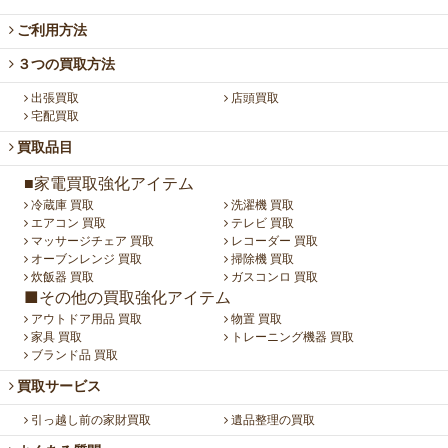
ご利用方法
３つの買取方法
出張買取
店頭買取
宅配買取
買取品目
■家電買取強化アイテム
冷蔵庫 買取
洗濯機 買取
エアコン 買取
テレビ 買取
マッサージチェア 買取
レコーダー 買取
オーブンレンジ 買取
掃除機 買取
炊飯器 買取
ガスコンロ 買取
■その他の買取強化アイテム
アウトドア用品 買取
物置 買取
家具 買取
トレーニング機器 買取
ブランド品 買取
買取サービス
引っ越し前の家財買取
遺品整理の買取