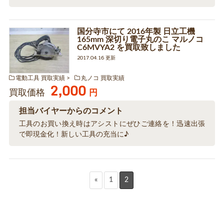
国分寺市にて 2016年製 日立工機
165mm 深切り電子丸のこ マルノコ
C6MVYA2 を買取致しました
2017.04.16 更新
電動工具 買取実績
丸ノコ 買取実績
2,000
買取価格
円
担当バイヤーからのコメント
工具のお買い換え時はアシストにぜひご連絡を！迅速出張
で即現金化！新しい工具の充当に♪
«
1
2