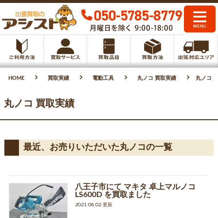
HOME
買取実績
電動工具
丸ノコ 買取実績
丸ノコ 買
丸ノコ 買取実績
最近、お売りいただいた丸ノコの一覧
八王子市にて マキタ 卓上マルノコ
LS600D を買取ました
2021.06.02 更新