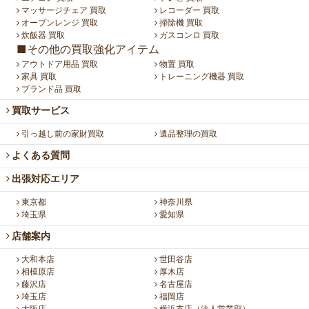
マッサージチェア 買取
レコーダー 買取
オーブンレンジ 買取
掃除機 買取
炊飯器 買取
ガスコンロ 買取
■その他の買取強化アイテム
アウトドア用品 買取
物置 買取
家具 買取
トレーニング機器 買取
ブランド品 買取
買取サービス
引っ越し前の家財買取
遺品整理の買取
よくある質問
出張対応エリア
東京都
神奈川県
埼玉県
愛知県
店舗案内
大和本店
世田谷店
相模原店
厚木店
藤沢店
名古屋店
埼玉店
福岡店