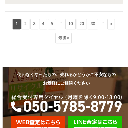
...
...
1
2
3
4
5
10
20
30
»
最後 »
使わなくなったもの、売れるかどうかご不安なもの
お気軽にご相談ください