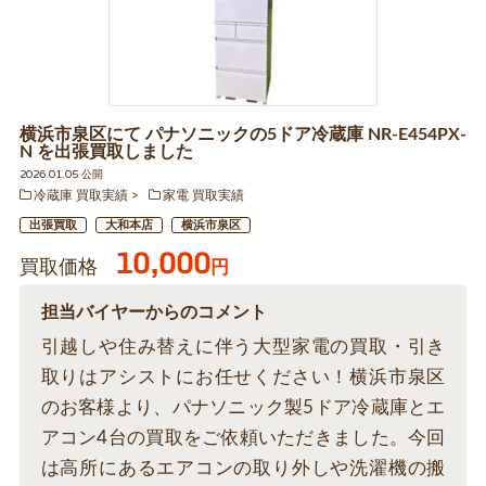
横浜市泉区にて パナソニックの5ドア冷蔵庫 NR-E454PX-
N を出張買取しました
2026.01.05 公開
冷蔵庫 買取実績
家電 買取実績
出張買取
大和本店
横浜市泉区
10,000
買取価格
円
担当バイヤーからのコメント
引越しや住み替えに伴う大型家電の買取・引き
取りはアシストにお任せください！横浜市泉区
のお客様より、パナソニック製5ドア冷蔵庫とエ
アコン4台の買取をご依頼いただきました。今回
は高所にあるエアコンの取り外しや洗濯機の搬