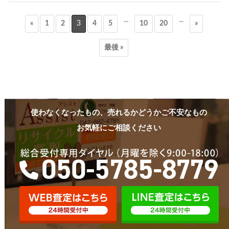
...
...
«
1
2
3
4
5
10
20
»
最後 »
使わなくなったもの、売れるかどうかご不安なもの
お気軽にご相談ください