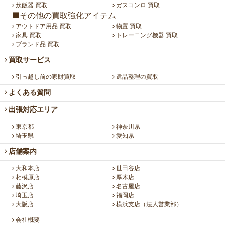
炊飯器 買取
ガスコンロ 買取
■その他の買取強化アイテム
アウトドア用品 買取
物置 買取
家具 買取
トレーニング機器 買取
ブランド品 買取
買取サービス
引っ越し前の家財買取
遺品整理の買取
よくある質問
出張対応エリア
東京都
神奈川県
埼玉県
愛知県
店舗案内
大和本店
世田谷店
相模原店
厚木店
藤沢店
名古屋店
埼玉店
福岡店
大阪店
横浜支店（法人営業部）
会社概要