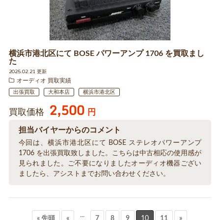
横浜市港北区にて BOSE パワーアンプ 1706 を買取まし
た
2025.02.21 更新
オーディオ 買取実績
出張買取
大和本店
横浜市港北区
2,500
買取価格
円
担当バイヤーからのコメント
今回は、横浜市港北区にて BOSE ステレオパワーアンプ
1706 を出張買取致しました。こちらは中古相応の使用感が
見られました。ご不要になりましたオーディオ機器ござい
ましたら、アシストまでお問い合わせください。
...
« 先頭
«
7
8
9
10
11
»