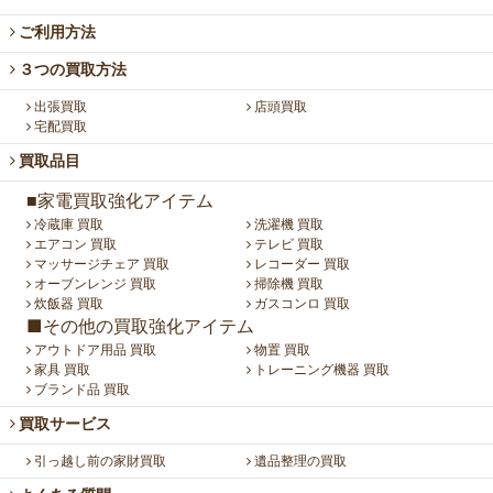
ご利用方法
３つの買取方法
出張買取
店頭買取
宅配買取
買取品目
■家電買取強化アイテム
冷蔵庫 買取
洗濯機 買取
エアコン 買取
テレビ 買取
マッサージチェア 買取
レコーダー 買取
オーブンレンジ 買取
掃除機 買取
炊飯器 買取
ガスコンロ 買取
■その他の買取強化アイテム
アウトドア用品 買取
物置 買取
家具 買取
トレーニング機器 買取
ブランド品 買取
買取サービス
引っ越し前の家財買取
遺品整理の買取