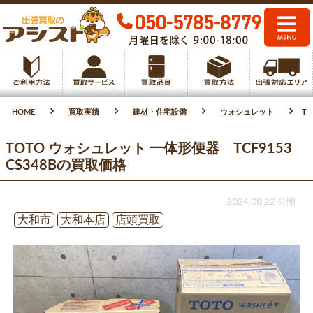
HOME
買取実績
建材・住宅設備
ウォシュレット
T
TOTO ウォシュレット 一体形便器 TCF9153
CS348Bの買取価格
2024.08.22 公開
大和市
大和本店
店頭買取