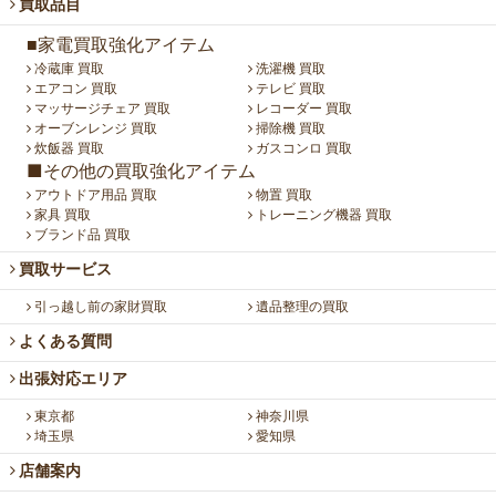
買取品目
■家電買取強化アイテム
冷蔵庫 買取
洗濯機 買取
エアコン 買取
テレビ 買取
マッサージチェア 買取
レコーダー 買取
オーブンレンジ 買取
掃除機 買取
炊飯器 買取
ガスコンロ 買取
■その他の買取強化アイテム
アウトドア用品 買取
物置 買取
家具 買取
トレーニング機器 買取
ブランド品 買取
買取サービス
引っ越し前の家財買取
遺品整理の買取
よくある質問
出張対応エリア
東京都
神奈川県
埼玉県
愛知県
店舗案内