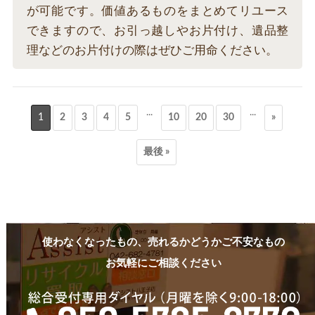
が可能です。価値あるものをまとめてリユース
できますので、お引っ越しやお片付け、遺品整
理などのお片付けの際はぜひご用命ください。
...
...
1
2
3
4
5
10
20
30
»
最後 »
使わなくなったもの、売れるかどうかご不安なもの
お気軽にご相談ください