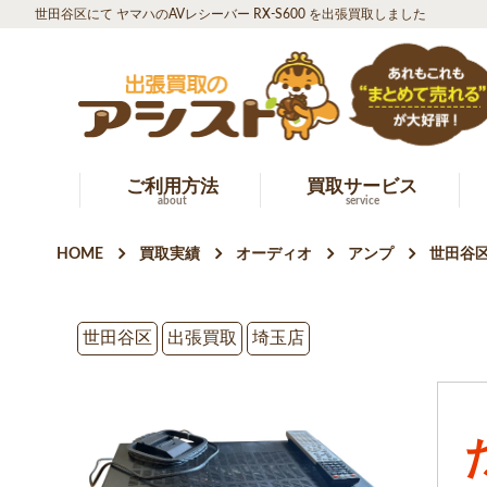
世田谷区にて ヤマハのAVレシーバー RX-S600 を出張買取しました
ご利用方法
買取サービス
about
service
HOME
買取実績
オーディオ
アンプ
世田谷区
世田谷区
出張買取
埼玉店