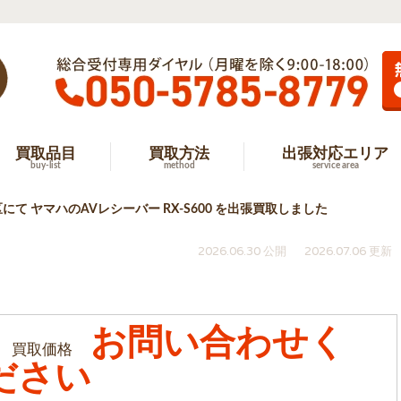
買取品目
買取方法
出張対応エリア
buy-list
method
service area
にて ヤマハのAVレシーバー RX-S600 を出張買取しました
2026.06.30 公開
2026.07.06 更新
お問い合わせく
買取価格
ださい