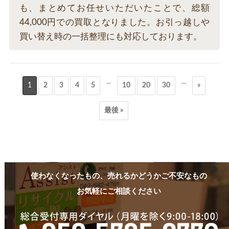
も、まとめてお任せいただいたことで、総額
44,000円での買取となりました。お引っ越しや
買い替え時の一括整理にも対応しております。
...
...
1
2
3
4
5
10
20
30
»
最後 »
使わなくなったもの、売れるかどうかご不安なもの
お気軽にご相談ください