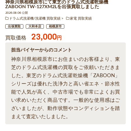
神奈川県相模原市にて東芝のドラム式洗濯乾燥機
ZABOON TW-127XM2Lを出張買取しました
2026.08.06 公開
ドラム式洗濯機/洗濯機 買取実績
家電 買取実績
出張買取
大和本店
相模原市
23,000
買取価格
円
担当バイヤーからのコメント
神奈川県相模原市にお住まいのお客様より、東
芝のドラム式洗濯機の買取をご依頼いただきま
した。東芝のドラム式洗濯乾燥機「ZABOON」
シリーズは優れた洗浄力と高い省エネ・節水性
能で人気が高く、中古市場でも非常によくお買
い求めいただく商品です。一般的な使用感はご
ざいましたが、動作状態やコンディションを踏
まえて査定いたしました。