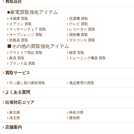
買取品目
■家電買取強化アイテム
冷蔵庫 買取
洗濯機 買取
エアコン 買取
テレビ 買取
マッサージチェア 買取
レコーダー 買取
オーブンレンジ 買取
掃除機 買取
炊飯器 買取
ガスコンロ 買取
■その他の買取強化アイテム
アウトドア用品 買取
物置 買取
家具 買取
トレーニング機器 買取
ブランド品 買取
買取サービス
引っ越し前の家財買取
遺品整理の買取
よくある質問
出張対応エリア
東京都
神奈川県
埼玉県
愛知県
店舗案内