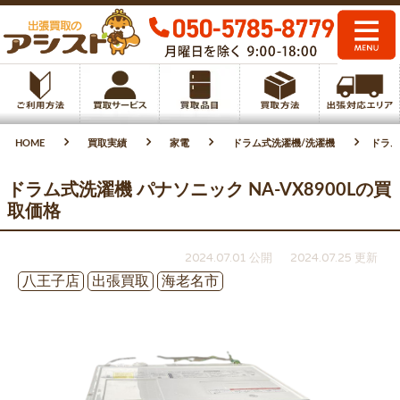
HOME
買取実績
家電
ドラム式洗濯機/洗濯機
ドラム
ドラム式洗濯機 パナソニック NA-VX8900Lの買
取価格
2024.07.01 公開
2024.07.25 更新
八王子店
出張買取
海老名市