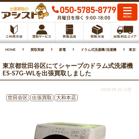
HOME
買取実績
家電
ドラム式洗濯機/洗濯機
東京都
東京都世田谷区にてシャープのドラム式洗濯機
ES-S7G-WLを出張買取しました
2026.04.22 公開
世田谷区
出張買取
大和本店