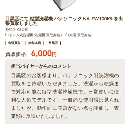
目黒区にて 縦型洗濯機 パナソニック NA-FW100K9 を出
張買取しました
2026.04.02 公開
ドラム式洗濯機/洗濯機 買取実績
家電 買取実績
出張買取
大和本店
目黒区
6,000
買取価格
円
担当バイヤーからのコメント
目黒区のお客様より、パナソニック製洗濯機の
買取をご依頼いただきました。洗濯から乾燥ま
で対応可能な縦型洗濯乾燥機で、日常使いに便
利な人気モデルです。一般的な使用感は見られ
ましたが、動作面に問題がない点を評価し、査
定額に反映いたしました。