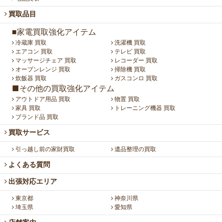
買取品目
■家電買取強化アイテム
冷蔵庫 買取
洗濯機 買取
エアコン 買取
テレビ 買取
マッサージチェア 買取
レコーダー 買取
オーブンレンジ 買取
掃除機 買取
炊飯器 買取
ガスコンロ 買取
■その他の買取強化アイテム
アウトドア用品 買取
物置 買取
家具 買取
トレーニング機器 買取
ブランド品 買取
買取サービス
引っ越し前の家財買取
遺品整理の買取
よくある質問
出張対応エリア
東京都
神奈川県
埼玉県
愛知県