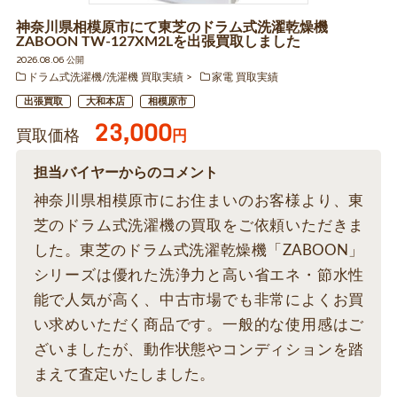
神奈川県相模原市にて東芝のドラム式洗濯乾燥機
ZABOON TW-127XM2Lを出張買取しました
2026.08.06 公開
ドラム式洗濯機/洗濯機 買取実績
家電 買取実績
出張買取
大和本店
相模原市
23,000
買取価格
円
担当バイヤーからのコメント
神奈川県相模原市にお住まいのお客様より、東
芝のドラム式洗濯機の買取をご依頼いただきま
した。東芝のドラム式洗濯乾燥機「ZABOON」
シリーズは優れた洗浄力と高い省エネ・節水性
能で人気が高く、中古市場でも非常によくお買
い求めいただく商品です。一般的な使用感はご
ざいましたが、動作状態やコンディションを踏
まえて査定いたしました。