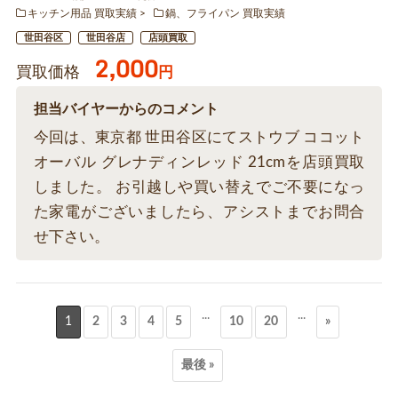
キッチン用品 買取実績
鍋、フライパン 買取実績
世田谷区
世田谷店
店頭買取
2,000
買取価格
円
担当バイヤーからのコメント
今回は、東京都 世田谷区にてストウブ ココット
オーバル グレナディンレッド 21cmを店頭買取
しました。 お引越しや買い替えでご不要になっ
た家電がございましたら、アシストまでお問合
せ下さい。
...
...
1
2
3
4
5
10
20
»
最後 »