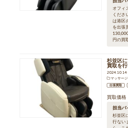
担当バ
オフィ
くださ
は港区
を出張
130,
円の買
杉並区に
買取を行
2024.10.1
マッサージ
出張買取
買取価格
担当バ
杉並区に
行ない