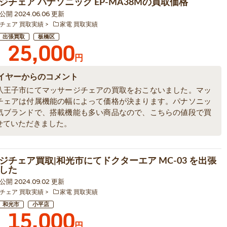
ジチェア パナソニック EP-MA38Mの買取価格
9 公開 2024.06.06 更新
チェア 買取実績
家電 買取実績
出張買取
板橋区
25,000
円
イヤーからのコメント
八王子市にてマッサージチェアの買取をおこないました。マッ
チェアは付属機能の幅によって価格が決まります。パナソニッ
気ブランドで、搭載機能も多い商品なので、こちらの値段で買
せていただきました。
ジチェア買取|和光市にてドクターエア MC-03 を出張
した
5 公開 2024.09.02 更新
チェア 買取実績
家電 買取実績
和光市
小平店
15,000
円