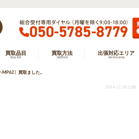
買取品目
買取方法
出張対応エリア
buy-list
method
service area
-MP62〕買取ました。
2014.11.28 公開