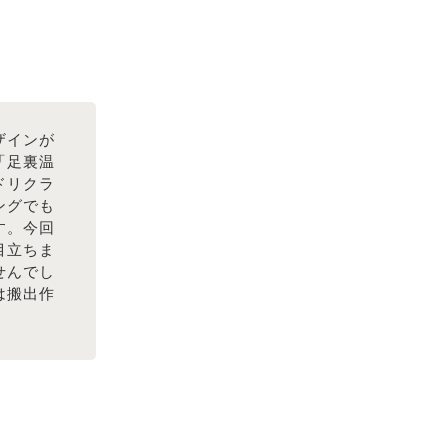
ザインが
「足裏温
ドリクラ
ングでも
す。今回
目立ちま
せんでし
は搬出作