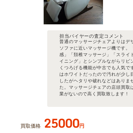
担当バイヤーの査定コメント
普通のマッサージチェアよりはデ
ソファに近いマッサージ機です。
感」「頚椎マッサージ」「スライ
イニング」とシンプルながらリビ
くつろげる機能が中古でも人気で
はホワイトだったので汚れが少し
したがヘタリや破れなどはありま
た。マッサージチェアの店頭買取
業がないので高く買取致します！
25000
買取価格
円