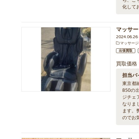
ら、こ
化して
マッサー
2024.06.2
マッサージ
出張買取
買取価格
担当バ
東京都
850
ジチェ
なりま
ます。
のでお