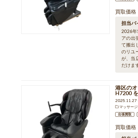
買取価格
担当バ
202
アの出
て搬出
のリユ
が、当
だけま
港区のオ
H7200
2025.11.2
マッサージ
出張買取
買取価格