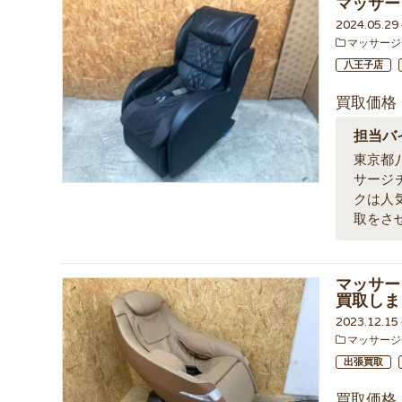
マッサー
2024.05.2
マッサージ
八王子店
買取価格
担当バ
東京都
サージ
クは人
取をさ
マッサー
買取しま
2023.12.1
マッサージ
出張買取
買取価格