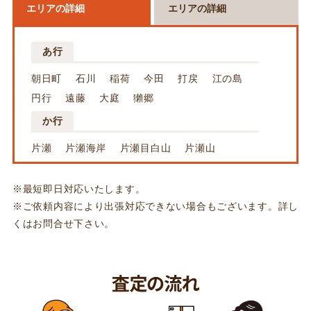
エリアの詳細
エリアの詳細
あ行
朝日町
石川
稲荷
今田
打戻
江の島
円行
遠藤
大庭
獺郷
か行
片瀬
片瀬海岸
片瀬目白山
片瀬山
亀井野
柄沢
川名
桐原町
鵠沼
鵠沼石上
鵠沼海岸
鵠沼桜が岡
鵠沼神明
※最短即日対応いたします。
※ご依頼内容により出張対応できない場合もございます。詳し
鵠沼橘
鵠沼花沢町
鵠沼藤が谷
くはお問合せ下さい。
鵠沼松が岡
鵠沼東
葛原
小塚
さ行
下土棚
城南
湘南台
闖冶調豐｢
白旗
善行
善行坂
善行団地