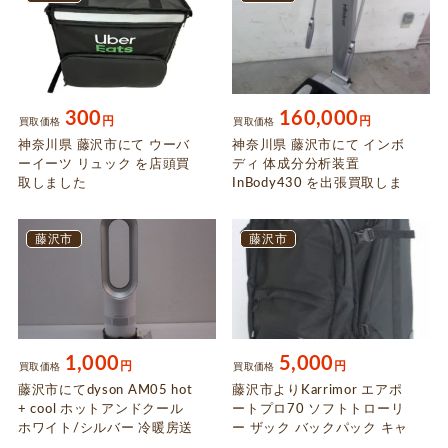
300
160,000
円
円
買取価格
買取価格
神奈川県 藤沢市にて ウーバ
神奈川県 藤沢市にて インボ
ーイーツ リュック を店頭買
ディ 体成分分析装置
取しました
InBody430 を出張買取しま
した
藤沢市
藤沢市
1,000
5,000
円
円
買取価格
買取価格
藤沢市にてdyson AM05 hot
藤沢市よりKarrimor エアポ
+ cool ホットアンドクール
ートプロ70 ソフトトローリ
ホワイト/シルバー 冷暖房送
ー ザック バックパック キャ
風機を出張買取しました
リーケースを店頭買取しまし