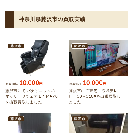
用田
わ行
神奈川県藤沢市の買取実績
渡内
藤沢市
藤沢市
10,000
10,000
円
円
買取価格
買取価格
藤沢市にて パナソニックの
藤沢市にて東芝 液晶テレ
マッサージチェア EP-MA70
ビ 50M510Xを出張買取し
を出張買取しました
ました
藤沢市
藤沢市