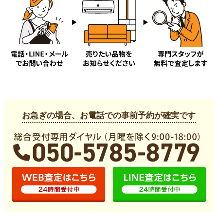
た行
大鋸
高倉
高谷
立石
長後
辻堂
辻堂神台
辻堂新町
辻堂太平台
辻堂東海岸
辻堂西海岸
辻堂元町
土棚
天神町
な行
並木台
西富
西俣野
お急ぎの場合、お電話での事前予約が確実です
は行
羽鳥
花の木
藤が岡
藤沢
本鵠沼
本町
本藤沢
ま行
みその台
南藤沢
宮原
宮前
弥勒寺
村岡東
や行