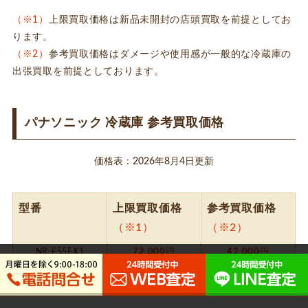
（※1）
上限買取価格は新品未開封の店頭買取を前提としてお
ります。
（※2）
参考買取価格はダメージや使用感が一般的な冷蔵庫の
出張買取を前提としております。
パナソニック 冷蔵庫 参考買取価格
価格表：2026年8月4日更新
型番
上限買取価格
参考買取価格
（※1）
（※2）
NR-F55EX1
72,000
円
42,000
円
NR-F60HX1
94,000
円
64,000
円
NR-F65WX1
106,000
円
76,000
円