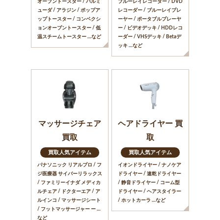
オーブントースター / バルミ
ブルーレイレコーダー / DVD
ューダ / アラジン / ポップア
レコーダー / ブルーレイプレ
ップトースター / コンベクシ
ーヤー / ポータブルプレーヤ
ョンオーブントースター / 低
ー / ビデオデッキ / HDDレコ
温スチームトースター …など
ーダー / VHSデッキ / Betaデ
ッキ …など
マッサージチェア
ヘアドライヤー 買
買取
取
買取人気アイテム
買取人気アイテム
パナソニック リアルプロ / フ
イオンドライヤー / ナノケア
ジ医療器 サイバーリラックス
ドライヤー / 速乾ドライヤー
/ ファミリーイナダ メディカ
/ 静音ドライヤー / コーム型
ルチェア / ドクターエア / ア
ドライヤー / ヘアスタイラー
ルインコ / マッサージシート
/ ホットカーラ …など
/ フットマッサージャー ー …
など