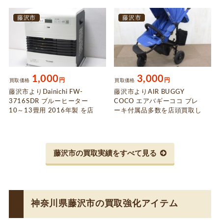
た
藤沢市
藤沢市
1,000
3,000
円
円
買取価格
買取価格
藤沢市よりDainichi FW-
藤沢市よりAIR BUGGY
3716SDR ブルーヒーター
COCO エアバギーココ ブレ
10～13畳用 2016年製 を店
ーキ付属品多数を店頭買取し
頭買取しました
ました
藤沢市の買取実績をすべて見る
神奈川県藤沢市の買取強化アイテム