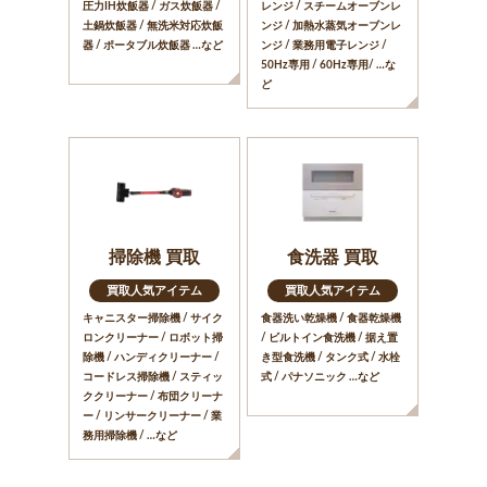
圧力IH炊飯器 / ガス炊飯器 /
レンジ / スチームオーブンレ
土鍋炊飯器 / 無洗米対応炊飯
ンジ / 加熱水蒸気オーブンレ
器 / ポータブル炊飯器 …など
ンジ / 業務用電子レンジ /
50Hz専用 / 60Hz専用/ …な
ど
掃除機 買取
食洗器 買取
買取人気アイテム
買取人気アイテム
キャニスター掃除機 / サイク
食器洗い乾燥機 / 食器乾燥機
ロンクリーナー / ロボット掃
/ ビルトイン食洗機 / 据え置
除機 / ハンディクリーナー /
き型食洗機 / タンク式 / 水栓
コードレス掃除機 / スティッ
式 / パナソニック …など
ククリーナー / 布団クリーナ
ー / リンサークリーナー / 業
務用掃除機 / …など