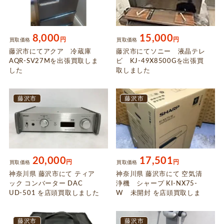
8,000
15,000
円
円
買取価格
買取価格
藤沢市にてアクア 冷蔵庫
藤沢市にてソニー 液晶テレ
AQR-SV27Mを出張買取しま
ビ KJ-49X8500Gを出張買
した
取しました
藤沢市
藤沢市
20,000
17,501
円
円
買取価格
買取価格
神奈川県 藤沢市にて ティア
神奈川県 藤沢市にて 空気清
ック コンバーター DAC
浄機 シャープ KI-NX75-
UD-501 を店頭買取しました
W 未開封 を店頭買取しま
した
藤沢市
藤沢市