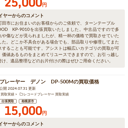
25,000
円
イヤーからのコメント
町田市にお住まいのお客様からのご依頼で、ターンテーブル
OOD KP-9010を出張買取いたしました。中古品ですので多
れや傷などが見られましたが、精一杯の価格で買取させていた
した。どこか不具合がある場合でも、部品取りや修理してまた
スすることも可能です。アシストは幅広いカテゴリの買取が可
。価値あるものをまとめてリユースできますので、お引っ越し
付け、遺品整理などのお片付けの際はぜひご用命ください。
プレーヤー デノン DP-500Mの買取価格
 公開 2024.07.31 更新
 買取実績
レコードプレーヤー 買取実績
出張買取
相模原市
15,000
円
イヤーからのコメント