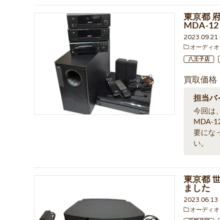
東京都 府
MDA-1
2023.09.2
オーディオ
八王子店
買取価格
担当バ
今回は、
MDA-
要にな
い。
東京都 世田
ました
2023.06.1
オーディオ