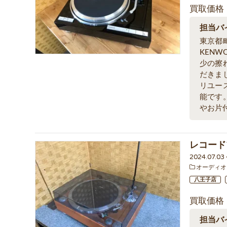
買取価格
担当バ
東京都
KENW
少の擦
だきま
リユー
能です
やお片
レコード
2024.07.03
オーディオ
八王子店
買取価格
担当バ