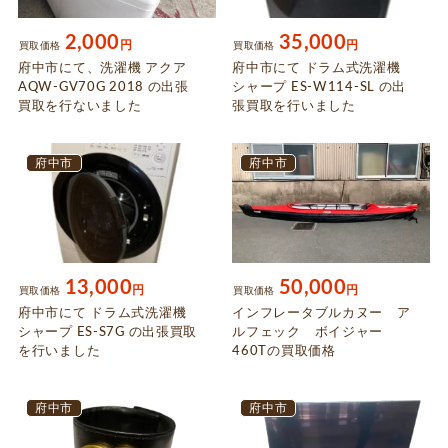
2,000
35,000
円
円
買取価格
買取価格
府中市にて、洗濯機 アクア
府中市にて ドラム式洗濯機
AQW-GV70G 2018 の出張
シャープ ES-W114-SL の出
買取を行ないました
張買取を行いました
府中市
府中市
13,000
50,000
円
円
買取価格
買取価格
府中市にて ドラム式洗濯機
インフレータブルカヌー ア
シャープ ES-S7G の出張買取
ルフェック ボイジャー
を行いました
460Tの買取価格
府中市
府中市