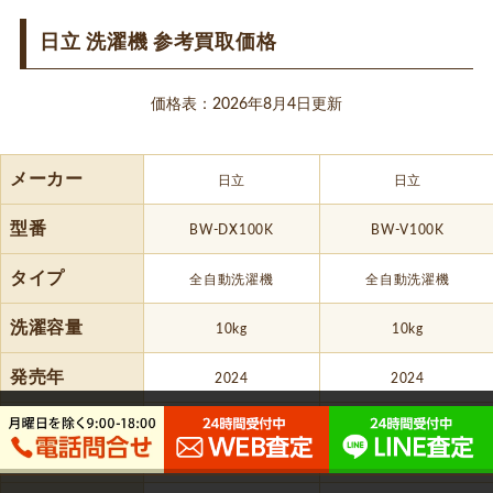
日立 洗濯機 参考買取価格
価格表：2026年8月4日更新
メーカー
日立
日立
型番
BW-DX100K
BW-V100K
タイプ
全自動洗濯機
全自動洗濯機
洗濯容量
10kg
10kg
発売年
2024
2024
上限買取価格
14,000
円
11,000
円
（※1）