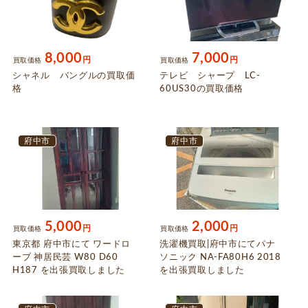
8,000
7,000
円
円
買取価格
買取価格
シャネル バングルの買取価
テレビ シャープ LC-
格
60US30の買取価格
府中市
府中市
5,000
2,000
円
円
買取価格
買取価格
東京都 府中市にて ワードロ
洗濯機買取|府中市にてパナ
ーブ 神居民芸 W80 D60
ソニック NA-FA80H6 2018
H187 を出張買取しました
を出張買取しました