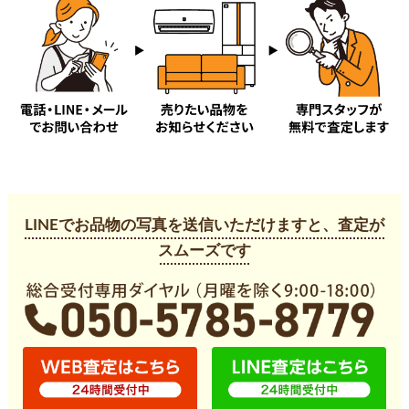
は行
八幡町
晴見町
日吉町
府中町
分梅町
本宿町
本町
ま行
緑町
南町
宮西町
宮町
美好町
武蔵台
紅葉丘
や行
LINEでお品物の写真を送信いただけますと、査定が
矢崎町
四谷
スムーズです
わ行
若松町