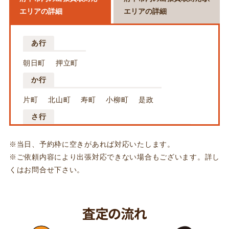
エリアの詳細
エリアの詳細
あ行
朝日町
押立町
か行
片町
北山町
寿町
小柳町
是政
さ行
幸町
栄町
清水が丘
白糸台
新町
※当日、予約枠に空きがあれば対応いたします。
住吉町
浅間町
※ご依頼内容により出張対応できない場合もございます。詳し
た行
くはお問合せ下さい。
多磨町
天神町
東芝町
な行
西原町
西府町
日鋼町
日新町