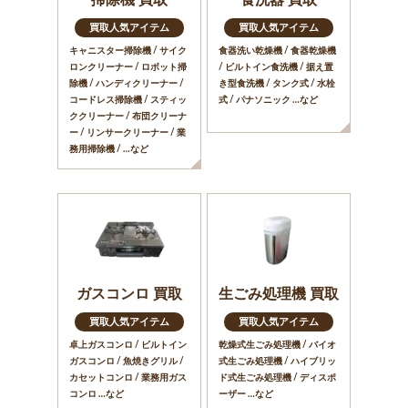
買取人気アイテム
買取人気アイテム
キャニスター掃除機 / サイク
食器洗い乾燥機 / 食器乾燥機
ロンクリーナー / ロボット掃
/ ビルトイン食洗機 / 据え置
除機 / ハンディクリーナー /
き型食洗機 / タンク式 / 水栓
コードレス掃除機 / スティッ
式 / パナソニック …など
ククリーナー / 布団クリーナ
ー / リンサークリーナー / 業
務用掃除機 / …など
ガスコンロ 買取
生ごみ処理機 買取
買取人気アイテム
買取人気アイテム
卓上ガスコンロ / ビルトイン
乾燥式生ごみ処理機 / バイオ
ガスコンロ / 魚焼きグリル /
式生ごみ処理機 / ハイブリッ
カセットコンロ / 業務用ガス
ド式生ごみ処理機 / ディスポ
コンロ …など
ーザー …など