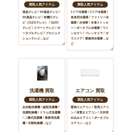
買取人気アイテム
買取人気アイテム
液晶テレビ / 4K液晶テレビ /
1ドア冷蔵庫 / 2ドア冷蔵庫 /
8K液晶テレビ / 有機ELテレ
単身用冷蔵庫 / ファミリー冷
ビ（OLEDテレビ） / QLED
蔵庫 / 冷凍庫 / 冷凍ストッカ
テレビ / スマートテレビ / ポ
ー / ポータブル冷蔵庫 / ワイ
ータブルテレビ / プロジェク
ンセラー / フレンチドア / ガ
ションテレビ …など
ラスドア / 業務用冷蔵庫 …な
ど
洗濯機 買取
エアコン 買取
買取人気アイテム
買取人気アイテム
全自動洗濯機 / 縦型洗濯機 /
壁掛けエアコン / 窓用エアコ
洗濯乾燥機 / ドラム式洗濯機
ン / 床置きエアコン / 天井埋
/ 二槽式洗濯機 / 業務用洗濯
め込みエアコン / ポータブル
機 / 衣類乾燥機 …など
エアコン …など