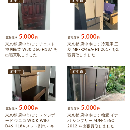
府中市
府中市
5,000
5,000
円
円
買取価格
買取価格
東京都 府中市にて チェスト
東京都 府中市にて 冷蔵庫 三
神居民芸 W80 D60 H187 を
菱 MR-RX46A-F1 2017 を出
出張買取しました
張買取しました
府中市
府中市
5,000
5,000
円
円
買取価格
買取価格
東京都 府中市にて レンジボ
東京都 府中市にて 物置 イナ
ード ウニコ WICK W80
バ シンプリー MJN-155C
D46 H184 スレ（削れ）キ
2012 を出張買取しました