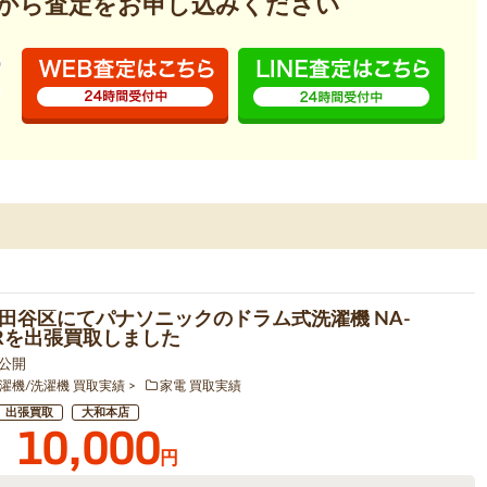
から査定を
お申し込みください
田谷区にてパナソニックのドラム式洗濯機 NA-
00Rを出張買取しました
1 公開
濯機/洗濯機 買取実績
家電 買取実績
出張買取
大和本店
10,000
円