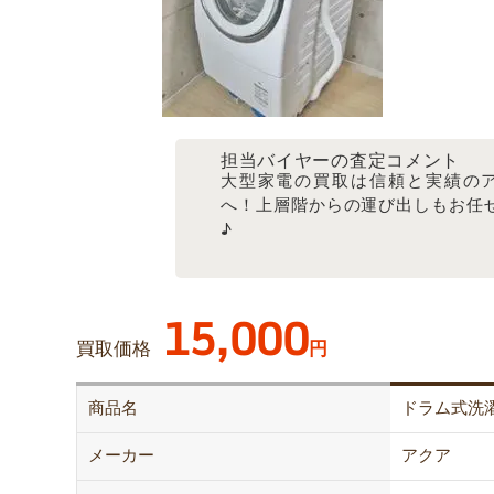
担当バイヤーの査定コメント
大型家電の買取は信頼と実績の
へ！上層階からの運び出しもお任
♪
15,000
買取価格
円
商品名
ドラム式洗
メーカー
アクア