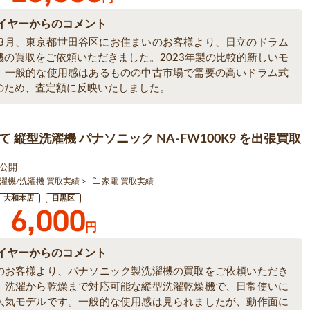
イヤーからのコメント
6年3月、東京都世田谷区にお住まいのお客様より、日立のドラム
機の買取をご依頼いただきました。2023年製の比較的新しいモ
、一般的な使用感はあるものの中古市場で需要の高いドラム式
のため、査定額に反映いたしました。
 縦型洗濯機 パナソニック NA-FW100K9 を出張買取
2 公開
濯機/洗濯機 買取実績
家電 買取実績
大和本店
目黒区
6,000
円
イヤーからのコメント
のお客様より、パナソニック製洗濯機の買取をご依頼いただき
。洗濯から乾燥まで対応可能な縦型洗濯乾燥機で、日常使いに
人気モデルです。一般的な使用感は見られましたが、動作面に