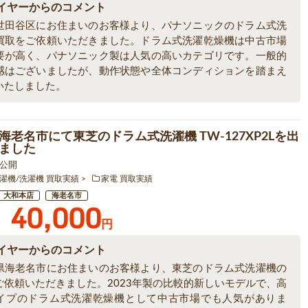
イヤーからのコメント
世田谷区にお住まいのお客様より、パナソニックのドラム式洗
買取をご依頼いただきました。ドラム式洗濯乾燥機は中古市場
要が高く、パナソニック製は人気の高いカテゴリです。一般的
感はございましたが、動作状態や全体コンディションを踏まえ
いたしました。
海老名市にて東芝のドラム式洗濯機 TW-127XP2Lを出
ました
7 公開
濯機/洗濯機 買取実績
家電 買取実績
大和本店
海老名市
40,000
円
イヤーからのコメント
県海老名市にお住まいのお客様より、東芝のドラム式洗濯機の
ご依頼いただきました。2023年製の比較的新しいモデルで、高
イプのドラム式洗濯乾燥機として中古市場でも人気がありま