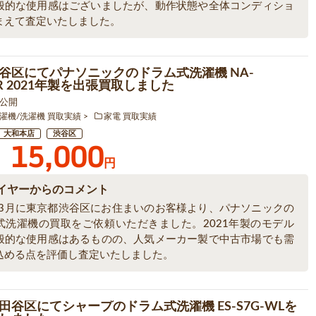
般的な使用感はございましたが、動作状態や全体コンディショ
まえて査定いたしました。
谷区にてパナソニックのドラム式洗濯機 NA-
BR 2021年製を出張買取しました
3 公開
濯機/洗濯機 買取実績
家電 買取実績
大和本店
渋谷区
15,000
円
イヤーからのコメント
6年3月に東京都渋谷区にお住まいのお客様より、パナソニックの
式洗濯機の買取をご依頼いただきました。2021年製のモデル
般的な使用感はあるものの、人気メーカー製で中古市場でも需
込める点を評価し査定いたしました。
田谷区にてシャープのドラム式洗濯機 ES-S7G-WLを