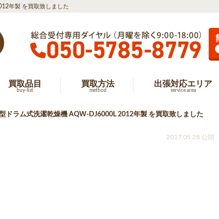
 2012年製 を買取致しました
買取品目
買取方法
出張対応エリア
buy-list
method
service area
め型ドラム式洗濯乾燥機 AQW-DJ6000L 2012年製 を買取致しました
2017.05.28 公開