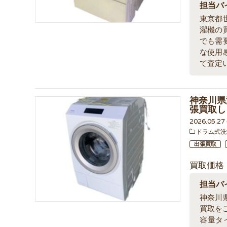
担当バ
東京都
濯機の
でも需
な使用
て査定
神奈川県
張買取し
2026.05.2
ドラム式洗
出張買取
買取価格
担当バ
神奈川
買取を
容量タ