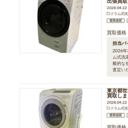
出張買取
2026.04.2
ドラム式洗
世田谷区
買取価格
担当バ
202
ム式洗
般的な
査定い
東京都世
買取しま
2026.04.2
ドラム式洗
世田谷区
買取価格