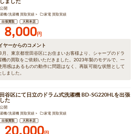
しました
2 公開
濯機/洗濯機 買取実績
家電 買取実績
出張買取
大和本店
8,000
円
イヤーからのコメント
6年3月、東京都世田谷区にお住まいお客様より、シャープのドラ
濯機の買取をご依頼いただきました。2023年製のモデルで、一
使用感はあるものの動作に問題はなく、再販可能な状態として
たしました。
田谷区にて日立のドラム式洗濯機 BD-SG220HLを出張
した
2 公開
濯機/洗濯機 買取実績
家電 買取実績
出張買取
大和本店
20,000
円