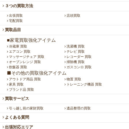
３つの買取方法
出張買取
店頭買取
宅配買取
買取品目
■家電買取強化アイテム
冷蔵庫 買取
洗濯機 買取
エアコン 買取
テレビ 買取
マッサージチェア 買取
レコーダー 買取
オーブンレンジ 買取
掃除機 買取
炊飯器 買取
ガスコンロ 買取
■その他の買取強化アイテム
アウトドア用品 買取
物置 買取
家具 買取
トレーニング機器 買取
ブランド品 買取
買取サービス
引っ越し前の家財買取
遺品整理の買取
よくある質問
出張対応エリア