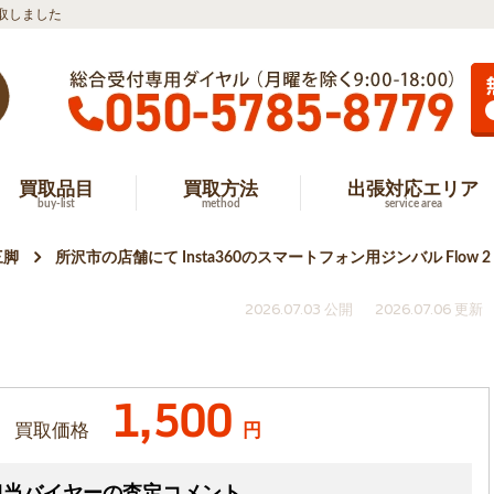
頭買取しました
買取品目
買取方法
出張対応エリア
buy-list
method
service area
三脚
所沢市の店舗にて Insta360のスマートフォン用ジンバル Flow 
2026.07.03 公開
2026.07.06 更新
1,500
買取価格
円