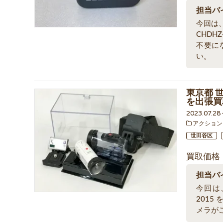
担当バ
今回は、
CHDH
不要に
い。
東京都 世
を出張買
2023.07.2
アクション
世田谷区
買取価格
担当バ
今回は、
201
メラが