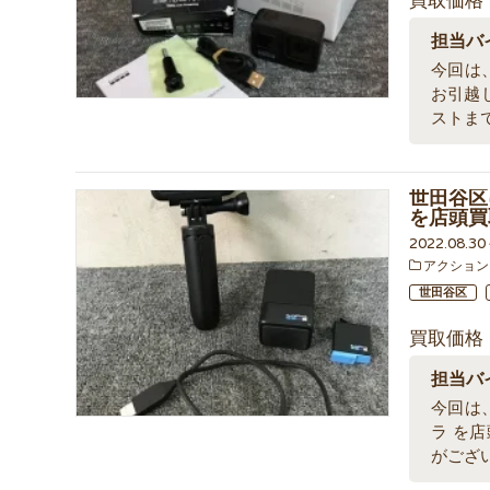
買取価格
担当バ
今回は、
お引越
ストま
世田谷区に
を店頭買
2022.08.3
アクション
世田谷区
買取価格
担当バ
今回は、
ラ を
がござ