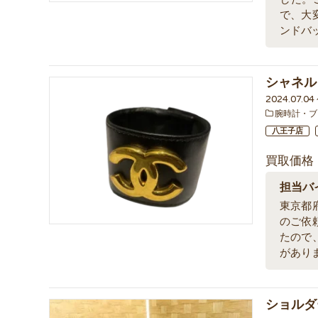
で、大
ンドバ
シャネル
2024.07.0
腕時計・ブ
八王子店
買取価格
担当バ
東京都
のご依
たので
があり
ショルダー