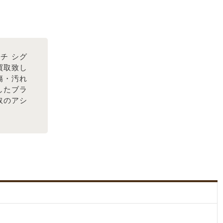
チ シグ
買取致し
傷・汚れ
したブラ
取のアシ