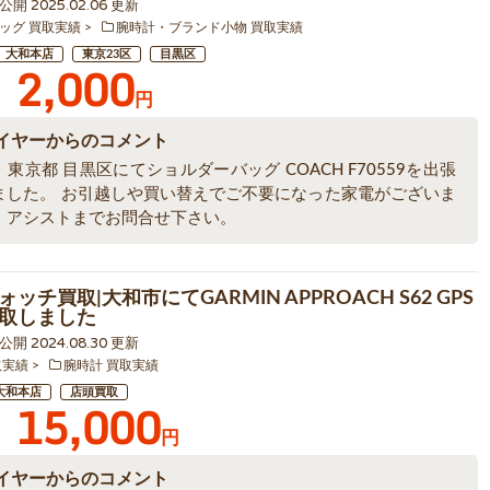
2 公開 2025.02.06 更新
ッグ 買取実績
腕時計・ブランド小物 買取実績
大和本店
東京23区
目黒区
2,000
円
イヤーからのコメント
東京都 目黒区にてショルダーバッグ COACH F70559を出張
ました。 お引越しや買い替えでご不要になった家電がございま
、アシストまでお問合せ下さい。
ッチ買取|大和市にてGARMIN APPROACH S62 GPS
取しました
4 公開 2024.08.30 更新
取実績
腕時計 買取実績
大和本店
店頭買取
15,000
円
イヤーからのコメント