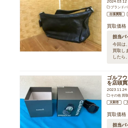
2024.03.1
ブランドバ
出張買取
買取価格
担当バ
今回は、
買取し
したら
ゴルフウォ
を店頭買
2023.11.2
その他 買
大和市
買取価格
担当バ