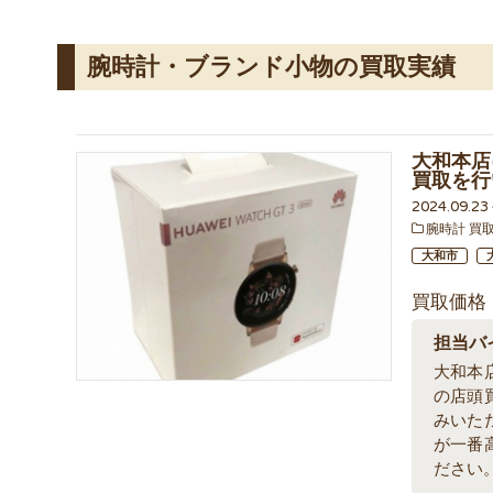
腕時計・ブランド小物の買取実績
大和本店に
買取を行
2024.09.2
腕時計 買
大和市
買取価格
担当バ
大和本
の店頭
みいた
が一番
ださい