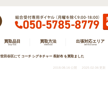
買取品目
買取方法
出張対応エリア
buy-list
method
service area
世田谷区にて コーチ シグネチャー 長財布 を買取ました
2018.08.16 公開
2025.02.06 更新