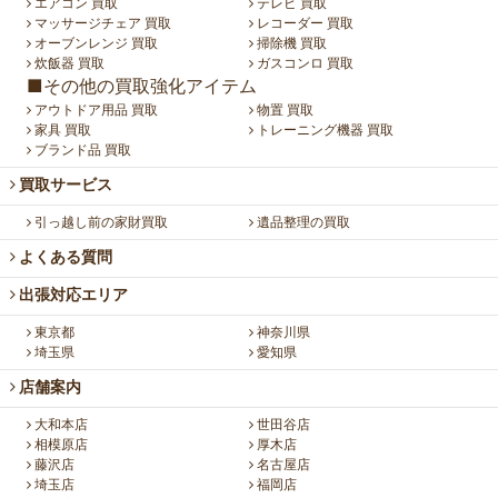
エアコン 買取
テレビ 買取
マッサージチェア 買取
レコーダー 買取
オーブンレンジ 買取
掃除機 買取
炊飯器 買取
ガスコンロ 買取
■その他の買取強化アイテム
アウトドア用品 買取
物置 買取
家具 買取
トレーニング機器 買取
ブランド品 買取
買取サービス
引っ越し前の家財買取
遺品整理の買取
よくある質問
出張対応エリア
東京都
神奈川県
埼玉県
愛知県
店舗案内
大和本店
世田谷店
相模原店
厚木店
藤沢店
名古屋店
埼玉店
福岡店