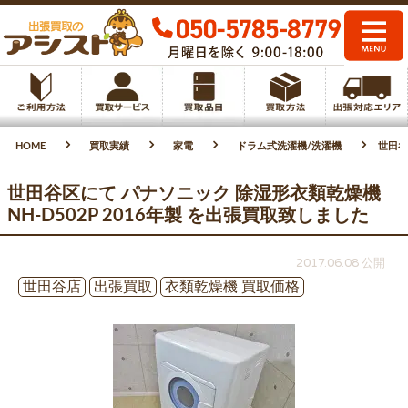
HOME
買取実績
家電
ドラム式洗濯機/洗濯機
世田谷
世田谷区にて パナソニック 除湿形衣類乾燥機
NH-D502P 2016年製 を出張買取致しました
2017.06.08 公開
世田谷店
出張買取
衣類乾燥機 買取価格