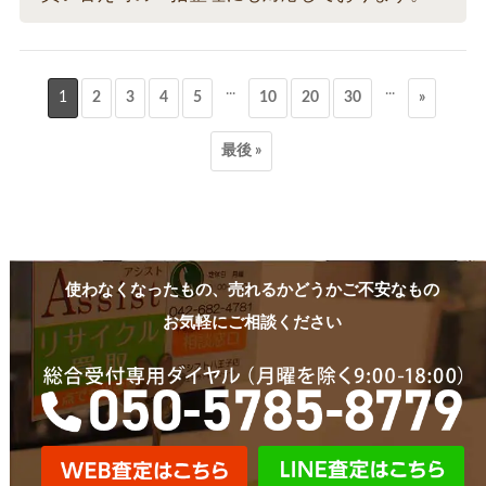
...
...
1
2
3
4
5
10
20
30
»
最後 »
使わなくなったもの、売れるかどうかご不安なもの
お気軽にご相談ください