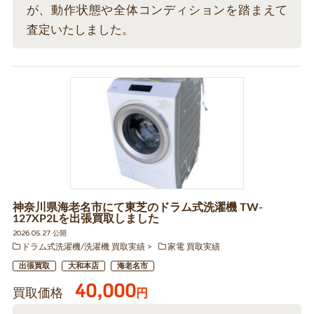
が、動作状態や全体コンディションを踏まえて
査定いたしました。
神奈川県海老名市にて東芝のドラム式洗濯機 TW-
127XP2Lを出張買取しました
2026.05.27 公開
ドラム式洗濯機/洗濯機 買取実績
家電 買取実績
出張買取
大和本店
海老名市
40,000
買取価格
円