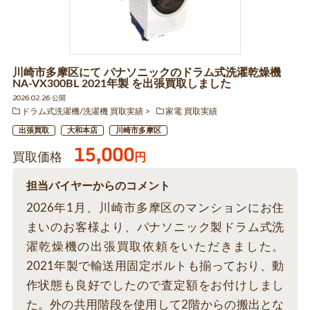
川崎市多摩区にて パナソニックのドラム式洗濯乾燥機
NA-VX300BL 2021年製 を出張買取しました
2026.02.26 公開
ドラム式洗濯機/洗濯機 買取実績
家電 買取実績
出張買取
大和本店
川崎市多摩区
15,000
買取価格
円
担当バイヤーからのコメント
2026年1月、川崎市多摩区のマンションにお住
まいのお客様より、パナソニック製ドラム式洗
濯乾燥機の出張買取依頼をいただきました。
2021年製で輸送用固定ボルトも揃っており、動
作状態も良好でしたので査定額をお付けしまし
た。外の共用階段を使用して2階からの搬出とな