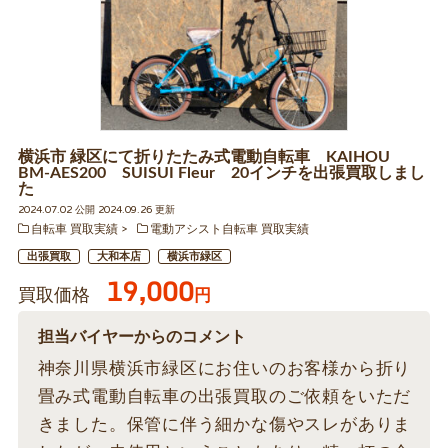
横浜市 緑区にて折りたたみ式電動自転車 KAIHOU
BM-AES200 SUISUI Fleur 20インチを出張買取しまし
た
2024.07.02 公開 2024.09.26 更新
自転車 買取実績
電動アシスト自転車 買取実績
出張買取
大和本店
横浜市緑区
19,000
買取価格
円
担当バイヤーからのコメント
神奈川県横浜市緑区にお住いのお客様から折り
畳み式電動自転車の出張買取のご依頼をいただ
きました。保管に伴う細かな傷やスレがありま