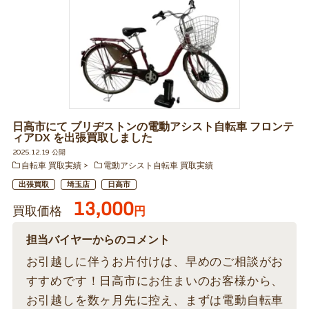
日高市にて ブリヂストンの電動アシスト自転車 フロンテ
ィアDX を出張買取しました
2025.12.19 公開
自転車 買取実績
電動アシスト自転車 買取実績
出張買取
埼玉店
日高市
13,000
買取価格
円
担当バイヤーからのコメント
お引越しに伴うお片付けは、早めのご相談がお
すすめです！日高市にお住まいのお客様から、
お引越しを数ヶ月先に控え、まずは電動自転車