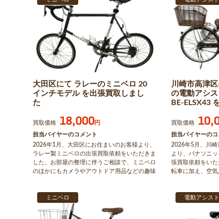
大田区にて ラレーのミニベロ 20
川崎市高津区
インチモデル を出張買取しまし
の電動アシス
た
BE-ELSX4
18,000
10,
買取価格
円
買取価格
担当バイヤーのコメント
担当バイヤーのコ
2026年1月、大田区にお住まいのお客様より、
2026年5月、
ラレー製ミニベロの出張買取依頼をいただきま
より、パナソニッ
した。お部屋の整理に伴うご相談で、ミニベロ
張買取依頼をいた
のほかにもカメラやアウトドア用品などの趣味
転車に加え、空気
用品をまとめて査定・買取いたしました。
きました。レシー
の付属品も揃って
ミニベロ
せていただきまし
電動アシス