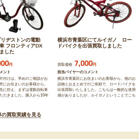
ブリヂストンの電動
横浜市青葉区にてルイガノ ロー
車 フロンティアDX
ドバイクを出張買取しました
ました
000
7,000
円
買取価格
円
メント
担当バイヤーのコメント
片付けは、早めのご相談がお
横浜市青葉区にお住まいのお客様から、他のお
市にお住まいのお客様から、
品物とおまとめでのご依頼で、ロードバイクを
先に控え、まずは電動自転車
出張買取いたしました。こちらは一般的な使用
ただきました。購入から10年
感がありましたが、ルイガノということでこち
したが動作も良好。国内人気
らの金額で買取いたしました。ご不用になった
して、13,000円で買取させ
自転車が有りましたら、査定いたしますのでお
。
気軽にご相談ください。
車の買取実績を見る