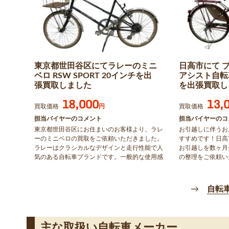
東京都世田谷区にてラレーのミニ
日高市にて 
ベロ RSW SPORT 20インチを出
アシスト自転
張買取しました
を出張買取し
18,000
13,
買取価格
円
買取価格
担当バイヤーのコメント
担当バイヤーのコ
東京都世田谷区にお住まいのお客様より、ラレ
お引越しに伴うお
ーのミニベロの買取をご依頼いただきました。
すすめです！日高
ラレーはクラシカルなデザインと走行性能で人
お引越しを数ヶ月
気のある自転車ブランドです。一般的な使用感
の整理をご依頼い
はございましたが、フレームや走行部の状態を
が経過したお品で
確認し査定いたしました。
メーカーのモデルと
ていただきました
→
自転
主な取扱い自転車メーカー