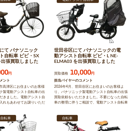
にて パナソニック
世田谷区にて パナソニックの電
ト自転車 ビビ・SX
動アシスト自転車 ビビ・L NE-
3 を出張買取しました
ELMA03 を出張買取しました
000
10,000
円
買取価格
円
メント
担当バイヤーのコメント
川崎市高津区にお住まいのお客様
2026年4月、世田谷区にお住まいのお客様よ
ク製電動アシスト自転車の出
り、パナソニック製電動アシスト自転車の出張
だきました。電動アシスト自
買取依頼をいただきました。不要になった自転
入れもあわせてお譲りいただ
車の整理に伴うご相談で、電動アシスト自転車
トや取扱説明書、保証書など
を査定のうえ買取いたしました。あわせて不要
いたため、査定時の参考とさ
になった自転車2台も無料でお引き取りしてお
た。
ト自転車
ります。
自転車