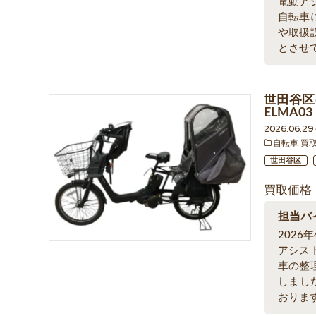
電動ア
自転車
や取扱
とさせ
世田谷区
ELMA0
2026.06.2
自転車 買
世田谷区
買取価格
担当バ
202
アシス
車の整
しまし
おりま