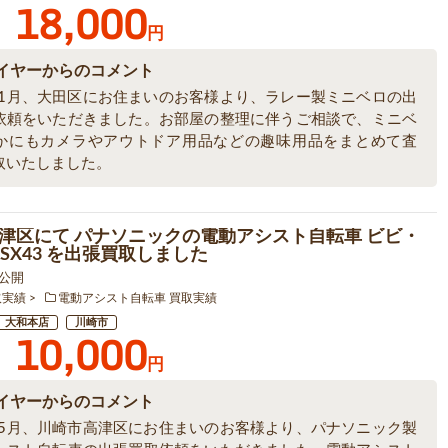
18,000
円
イヤーからのコメント
6年1月、大田区にお住まいのお客様より、ラレー製ミニベロの出
依頼をいただきました。お部屋の整理に伴うご相談で、ミニベ
かにもカメラやアウトドア用品などの趣味用品をまとめて査
取いたしました。
津区にて パナソニックの電動アシスト自転車 ビビ・
-ELSX43 を出張買取しました
6 公開
取実績
電動アシスト自転車 買取実績
大和本店
川崎市
10,000
円
イヤーからのコメント
6年5月、川崎市高津区にお住まいのお客様より、パナソニック製