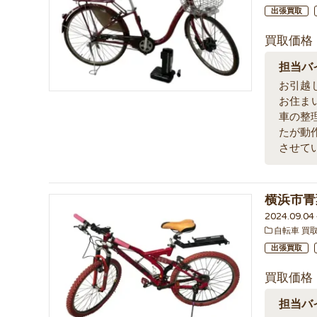
出張買取
買取価格
担当バ
お引越
お住ま
車の整
たが動
させて
横浜市青
2024.09.0
自転車 買
出張買取
買取価格
担当バ