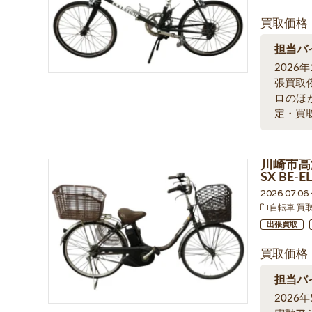
買取価格
担当バ
202
張買取
ロのほ
定・買
川崎市高
SX BE
2026.07.0
自転車 買
出張買取
買取価格
担当バ
202