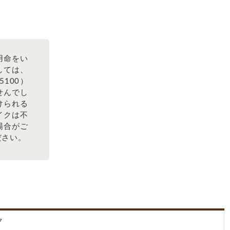
用命をい
しては、
100）
せんでし
けられる
イクは不
場合がご
ださい。
ク