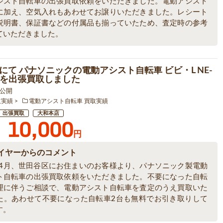
シスト自転車の出張買取依頼をいただきました。電動アシスト
に加え、空気入れもあわせてお譲りいただきました。レシート
説明書、保証書などの付属品も揃っていたため、査定時の参考
ていただきました。
にて パナソニックの電動アシスト自転車 ビビ・L NE-
3 を出張買取しました
9 公開
取実績
電動アシスト自転車 買取実績
出張買取
大和本店
10,000
円
イヤーからのコメント
6年4月、世田谷区にお住まいのお客様より、パナソニック製電動
ト自転車の出張買取依頼をいただきました。不要になった自転
理に伴うご相談で、電動アシスト自転車を査定のうえ買取いた
た。あわせて不要になった自転車2台も無料でお引き取りして
す。