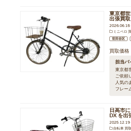
東京都世
出張買取
2026.06.1
ミニベロ 
世田谷区
買取価格
担当バ
東京都
ご依頼
人気の
フレー
日高市に
DX を
2025.12.1
自転車 買