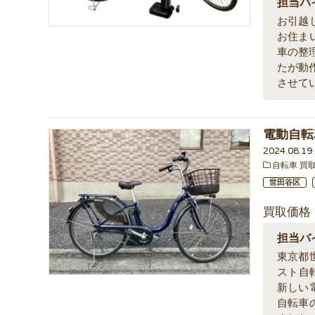
担当バ
お引越
お住ま
車の整
たが動
させて
電動自転
2024.08.1
自転車 買
世田谷区
買取価格
担当バ
東京都
スト自転
新しい
自転車