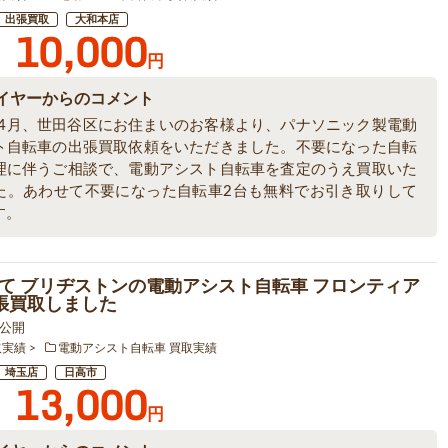
出張買取
大和本店
10,000
円
イヤーからのコメント
6年4月、世田谷区にお住まいのお客様より、パナソニック製電動
ト自転車の出張買取依頼をいただきました。不要になった自転
理に伴うご相談で、電動アシスト自転車を査定のうえ買取いた
た。あわせて不要になった自転車2台も無料でお引き取りして
す。
て ブリヂストンの電動アシスト自転車 フロンティア
出張買取しました
9 公開
取実績
電動アシスト自転車 買取実績
埼玉店
日高市
13,000
円