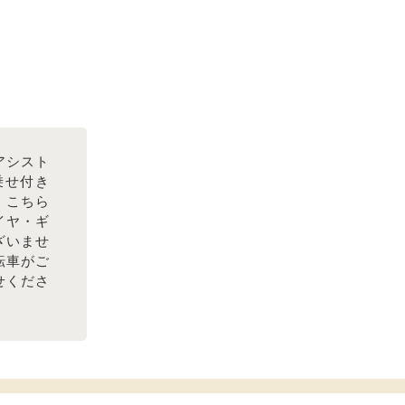
アシスト
供乗せ付き
。こちら
イヤ・ギ
ざいませ
転車がご
せくださ