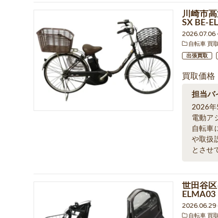
川崎市高
SX BE
2026.07.0
自転車 買
出張買取
買取価格
担当バ
202
電動ア
自転車
や取扱
とさせ
世田谷区
ELMA0
2026.06.2
自転車 買