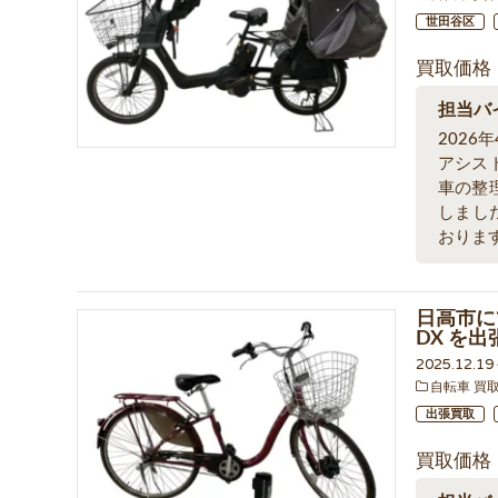
世田谷区
買取価格
担当バ
202
アシス
車の整
しまし
おりま
日高市に
DX を
2025.12.1
自転車 買
出張買取
買取価格