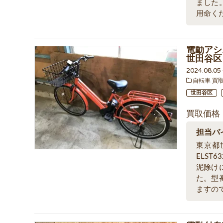
ました
用命く
電動アシ
世田谷区
2024.08.0
自転車 買
世田谷区
買取価格
担当バ
東京都
ELST
泥除け
た。型
ますの