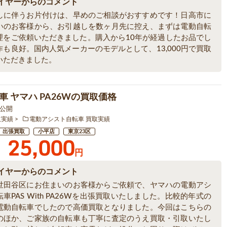
イヤーからのコメント
しに伴うお片付けは、早めのご相談がおすすめです！日高市に
いのお客様から、お引越しを数ヶ月先に控え、まずは電動自転
理をご依頼いただきました。購入から10年が経過したお品でし
作も良好。国内人気メーカーのモデルとして、13,000円で買取
いただきました。
車 ヤマハ PA26Wの買取価格
9 公開
取実績
電動アシスト自転車 買取実績
出張買取
小平店
東京23区
25,000
円
イヤーからのコメント
世田谷区にお住まいのお客様からご依頼で、ヤマハの電動アシ
車PAS With PA26Wを出張買取いたしました。比較的年式の
電動自転車でしたので高価買取となりました。今回はこちらの
のほか、ご家族の自転車も丁寧に査定のうえ買取・引取いたし