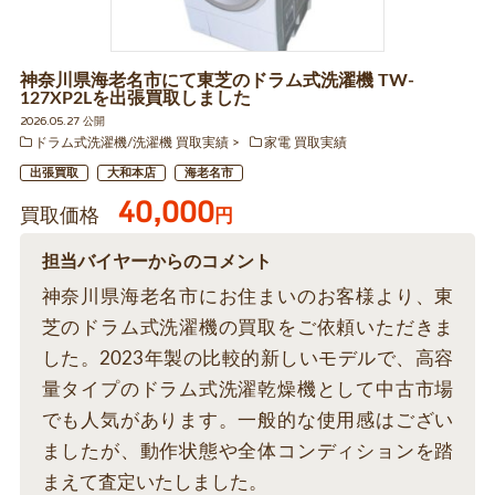
神奈川県海老名市にて東芝のドラム式洗濯機 TW-
127XP2Lを出張買取しました
2026.05.27 公開
ドラム式洗濯機/洗濯機 買取実績
家電 買取実績
出張買取
大和本店
海老名市
40,000
買取価格
円
担当バイヤーからのコメント
神奈川県海老名市にお住まいのお客様より、東
芝のドラム式洗濯機の買取をご依頼いただきま
した。2023年製の比較的新しいモデルで、高容
量タイプのドラム式洗濯乾燥機として中古市場
でも人気があります。一般的な使用感はござい
ましたが、動作状態や全体コンディションを踏
まえて査定いたしました。