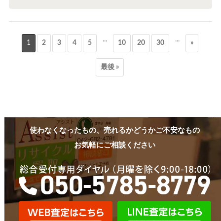
...
...
1
2
3
4
5
10
20
30
»
最後 »
使わなくなったもの、売れるかどうかご不安なもの
お気軽にご相談ください