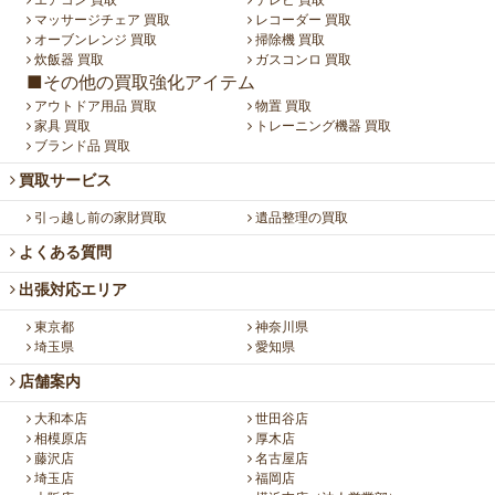
エアコン 買取
テレビ 買取
マッサージチェア 買取
レコーダー 買取
オーブンレンジ 買取
掃除機 買取
炊飯器 買取
ガスコンロ 買取
■その他の買取強化アイテム
アウトドア用品 買取
物置 買取
家具 買取
トレーニング機器 買取
ブランド品 買取
買取サービス
引っ越し前の家財買取
遺品整理の買取
よくある質問
出張対応エリア
東京都
神奈川県
埼玉県
愛知県
店舗案内
大和本店
世田谷店
相模原店
厚木店
藤沢店
名古屋店
埼玉店
福岡店