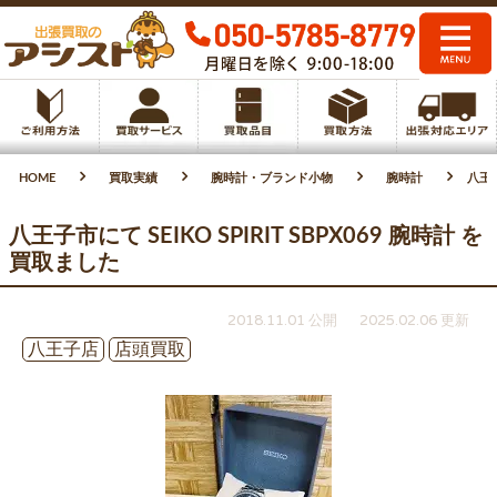
HOME
買取実績
腕時計・ブランド小物
腕時計
八王子
八王子市にて SEIKO SPIRIT SBPX069 腕時計 を
買取ました
2018.11.01 公開
2025.02.06 更新
八王子店
店頭買取