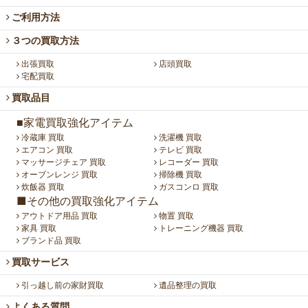
ご利用方法
３つの買取方法
出張買取
店頭買取
宅配買取
買取品目
■家電買取強化アイテム
冷蔵庫 買取
洗濯機 買取
エアコン 買取
テレビ 買取
マッサージチェア 買取
レコーダー 買取
オーブンレンジ 買取
掃除機 買取
炊飯器 買取
ガスコンロ 買取
■その他の買取強化アイテム
アウトドア用品 買取
物置 買取
家具 買取
トレーニング機器 買取
ブランド品 買取
買取サービス
引っ越し前の家財買取
遺品整理の買取
よくある質問