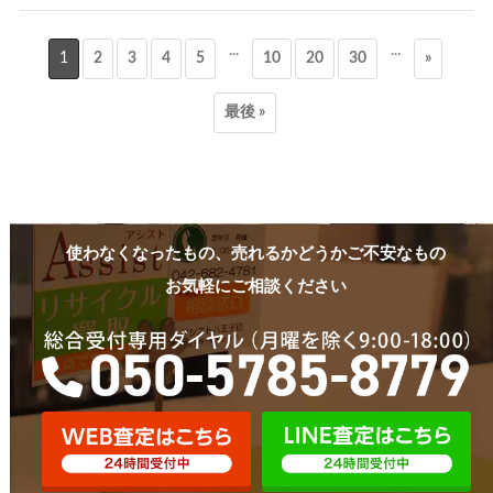
...
...
1
2
3
4
5
10
20
30
»
最後 »
使わなくなったもの、売れるかどうかご不安なもの
お気軽にご相談ください