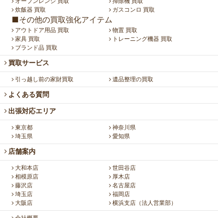
オーブンレンジ 買取
掃除機 買取
炊飯器 買取
ガスコンロ 買取
■その他の買取強化アイテム
アウトドア用品 買取
物置 買取
家具 買取
トレーニング機器 買取
ブランド品 買取
買取サービス
引っ越し前の家財買取
遺品整理の買取
よくある質問
出張対応エリア
東京都
神奈川県
埼玉県
愛知県
店舗案内
大和本店
世田谷店
相模原店
厚木店
藤沢店
名古屋店
埼玉店
福岡店
大阪店
横浜支店（法人営業部）