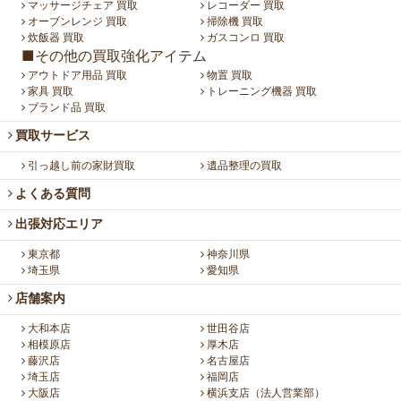
マッサージチェア 買取
レコーダー 買取
オーブンレンジ 買取
掃除機 買取
炊飯器 買取
ガスコンロ 買取
■その他の買取強化アイテム
アウトドア用品 買取
物置 買取
家具 買取
トレーニング機器 買取
ブランド品 買取
買取サービス
引っ越し前の家財買取
遺品整理の買取
よくある質問
出張対応エリア
東京都
神奈川県
埼玉県
愛知県
店舗案内
大和本店
世田谷店
相模原店
厚木店
藤沢店
名古屋店
埼玉店
福岡店
大阪店
横浜支店（法人営業部）