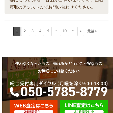
要になった洋酒・古酒がございましたら、出張
買取のアシストまでお問い合わせください。
...
...
1
2
3
4
5
10
»
最後 »
使わなくなったもの、売れるかどうかご不安なもの
お気軽にご相談ください