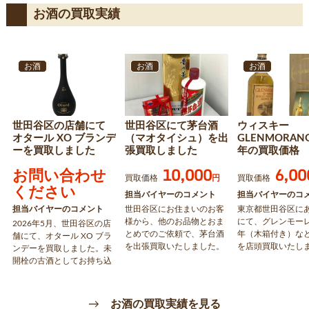
お酒の買取実績
お酒
お酒
お酒
世田谷区の店舗にて
世田谷区にて茅台酒
ウィスキー
オタール XO ブランデ
（マオタイシュ）を出
GLENMORANG
ーを買取しました
張買取しました
年の買取価格
10,000
6,00
お問い合わせ
買取価格
円
買取価格
ください
担当バイヤーのコメント
担当バイヤーのコ
担当バイヤーのコメント
世田谷区にお住まいのお客
東京都世田谷区に
様から、他のお品物とおま
にて、グレンモーレ
2026年5月、世田谷区の店
とめでのご依頼で、茅台酒
年（木箱付き）な
舗にて、オタール XO ブラ
を出張買取いたしました。
を店頭買取いたし
ンデーを買取しました。未
新品未開封の状態でしたの
未開封で人気の銘
開栓の古酒としてお持ち込
でこちらの金額で買取いた
たため、高価買取
みいただいたお品物を査定
しました。未開封のお酒な
きました。処分に
し、買取いたしました。ブ
どが有りましたら、査定い
味のアイテムにつ
ランデーやウイスキーな
→
お酒の買取実績を見る
たしますのでお気軽にご相
気軽にご相談くだ