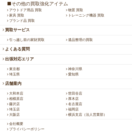
■その他の買取強化アイテム
アウトドア用品 買取
物置 買取
家具 買取
トレーニング機器 買取
ブランド品 買取
買取サービス
引っ越し前の家財買取
遺品整理の買取
よくある質問
出張対応エリア
東京都
神奈川県
埼玉県
愛知県
店舗案内
大和本店
世田谷店
相模原店
厚木店
藤沢店
名古屋店
埼玉店
福岡店
大阪店
横浜支店（法人営業部）
会社概要
プライバシーポリシー