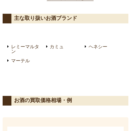
ど、お酒の買取も承ってお
談ください。
シストは幅広いカ
ります。(N123197)
買取に対応してお
あるものをまとめ
主な取り扱いお酒ブランド
スできます。お引
お片付け、遺品整
ぜひご用命くださ
レミーマルタ
カミュ
ヘネシー
ン
マーテル
お酒の買取価格相場・例