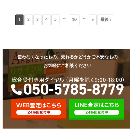
...
...
1
2
3
4
5
10
»
最後 »
使わなくなったもの、売れるかどうかご不安なもの
お気軽にご相談ください