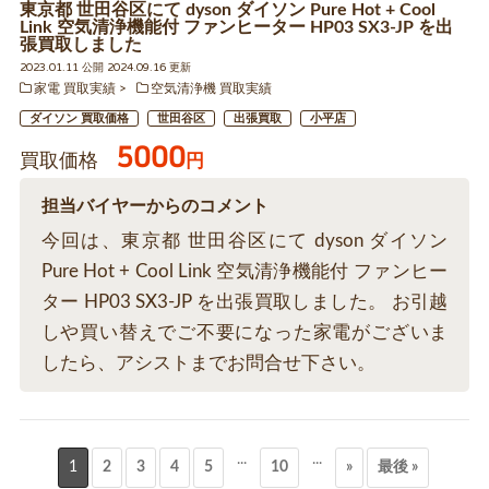
東京都 世田谷区にて dyson ダイソン Pure Hot + Cool
Link 空気清浄機能付 ファンヒーター HP03 SX3-JP を出
張買取しました
2023.01.11 公開 2024.09.16 更新
家電 買取実績
空気清浄機 買取実績
ダイソン 買取価格
世田谷区
出張買取
小平店
5000
買取価格
円
担当バイヤーからのコメント
今回は、東京都 世田谷区にて dyson ダイソン
Pure Hot + Cool Link 空気清浄機能付 ファンヒー
ター HP03 SX3-JP を出張買取しました。 お引越
しや買い替えでご不要になった家電がございま
したら、アシストまでお問合せ下さい。
...
...
1
2
3
4
5
10
»
最後 »