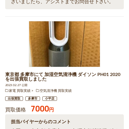
ざいましたら、アシストまでお問合せ下さい。
東京都 多摩市にて 加湿空気清浄機 ダイソン PH01 2020
を出張買取しました
2023.02.27 公開
家電 買取実績
空気清浄機 買取実績
出張買取
多摩市
小平店
7000
買取価格
円
担当バイヤーからのコメント