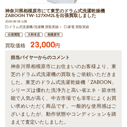
神奈川県相模原市にて東芝のドラム式洗濯乾燥機
ZABOON TW-127XM2Lを出張買取しました
2026.08.06 公開
ドラム式洗濯機/洗濯機 買取実績
家電 買取実績
出張買取
大和本店
相模原市
23,000
買取価格
円
担当バイヤーからのコメント
神奈川県相模原市にお住まいのお客様より、東
芝のドラム式洗濯機の買取をご依頼いただきま
した。東芝のドラム式洗濯乾燥機「ZABOON」
シリーズは優れた洗浄力と高い省エネ・節水性
能で人気が高く、中古市場でも非常によくお買
い求めいただく商品です。一般的な使用感はご
ざいましたが、動作状態やコンディションを踏
まえて査定いたしました。