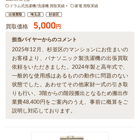
2026.01.30 公開
ドラム式洗濯機/洗濯機 買取実績
家電 買取実績
出張買取
埼玉店
杉並区
5,000
買取価格
円
担当バイヤーからのコメント
2025年12月、杉並区のマンションにお住まいの
お客様より、パナソニック製洗濯機の出張買取
依頼をいただきました。2024年製と高年式で、
一般的な使用感はあるものの動作に問題のない
状態でした。あわせてその他家財一式の引き取
りも行い、3階からの階段搬出となるため搬出作
業費48,400円をご案内のうえ、事前に概算をご
説明し対応しております。