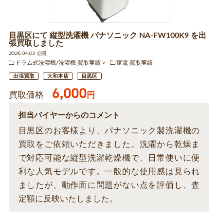
目黒区にて 縦型洗濯機 パナソニック NA-FW100K9 を出
張買取しました
2026.04.02 公開
ドラム式洗濯機/洗濯機 買取実績
家電 買取実績
出張買取
大和本店
目黒区
6,000
買取価格
円
担当バイヤーからのコメント
目黒区のお客様より、パナソニック製洗濯機の
買取をご依頼いただきました。洗濯から乾燥ま
で対応可能な縦型洗濯乾燥機で、日常使いに便
利な人気モデルです。一般的な使用感は見られ
ましたが、動作面に問題がない点を評価し、査
定額に反映いたしました。