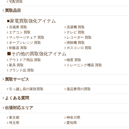
宅配買取
買取品目
■家電買取強化アイテム
冷蔵庫 買取
洗濯機 買取
エアコン 買取
テレビ 買取
マッサージチェア 買取
レコーダー 買取
オーブンレンジ 買取
掃除機 買取
炊飯器 買取
ガスコンロ 買取
■その他の買取強化アイテム
アウトドア用品 買取
物置 買取
家具 買取
トレーニング機器 買取
ブランド品 買取
買取サービス
引っ越し前の家財買取
遺品整理の買取
よくある質問
出張対応エリア
東京都
神奈川県
埼玉県
愛知県