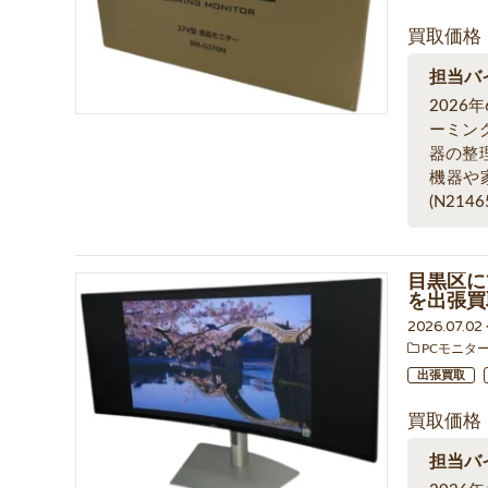
買取価格
担当バ
2026
ーミン
器の整
機器や
(N2146
目黒区にて
を出張買
2026.07.02
PCモニタ
出張買取
買取価格
担当バ