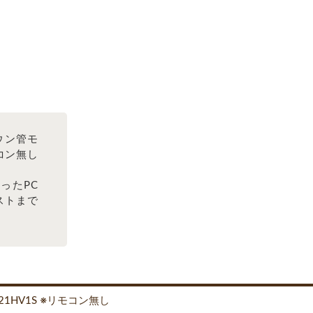
ウン管モ
モコン無し
ったPC
ストまで
21HV1S ※リモコン無し