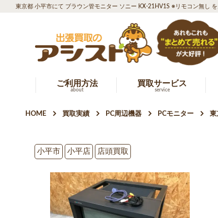
東京都 小平市にて ブラウン管モニター ソニー KX-21HV1S ※リモコン無し
ご利用方法
買取サービス
about
service
HOME
買取実績
PC周辺機器
PCモニター
東
小平市
小平店
店頭買取