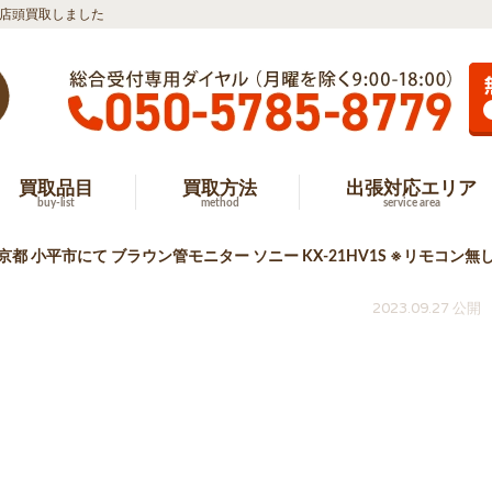
 を店頭買取しました
買取品目
買取方法
出張対応エリア
buy-list
method
service area
京都 小平市にて ブラウン管モニター ソニー KX-21HV1S ※リモコン
2023.09.27 公開