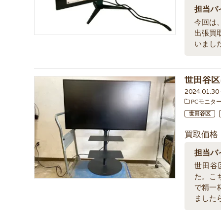
担当バ
今回は、
出張買
いまし
世田谷区
2024.01.3
PCモニタ
世田谷区
買取価格
担当バ
世田谷区
た。こ
で精一
ました