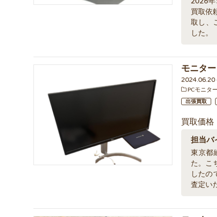
2026
買取依
取し、
した。
モニター 
2024.06.2
PCモニタ
出張買取
買取価格
担当バ
東京都練
た。こ
したの
査定い