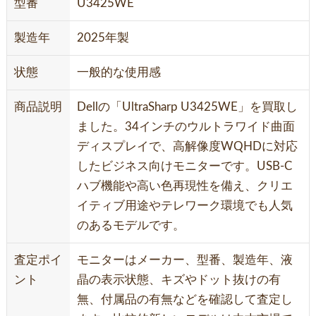
型番
U3425WE
製造年
2025年製
状態
一般的な使用感
商品説明
Dellの「UltraSharp U3425WE」を買取し
ました。34インチのウルトラワイド曲面
ディスプレイで、高解像度WQHDに対応
したビジネス向けモニターです。USB-C
ハブ機能や高い色再現性を備え、クリエ
イティブ用途やテレワーク環境でも人気
のあるモデルです。
査定ポイ
モニターはメーカー、型番、製造年、液
ント
晶の表示状態、キズやドット抜けの有
無、付属品の有無などを確認して査定し