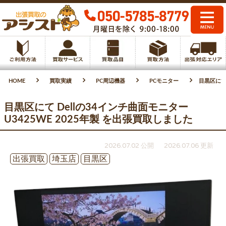
HOME
買取実績
PC周辺機器
PCモニター
目黒区にて 
目黒区にて Dellの34インチ曲面モニター
U3425WE 2025年製 を出張買取しました
2026.07.02 公開
2026.07.06 更新
出張買取
埼玉店
目黒区