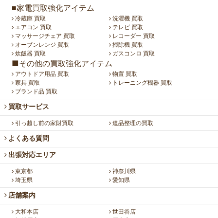
■家電買取強化アイテム
冷蔵庫 買取
洗濯機 買取
エアコン 買取
テレビ 買取
マッサージチェア 買取
レコーダー 買取
オーブンレンジ 買取
掃除機 買取
炊飯器 買取
ガスコンロ 買取
■その他の買取強化アイテム
アウトドア用品 買取
物置 買取
家具 買取
トレーニング機器 買取
ブランド品 買取
買取サービス
引っ越し前の家財買取
遺品整理の買取
よくある質問
出張対応エリア
東京都
神奈川県
埼玉県
愛知県
店舗案内
大和本店
世田谷店