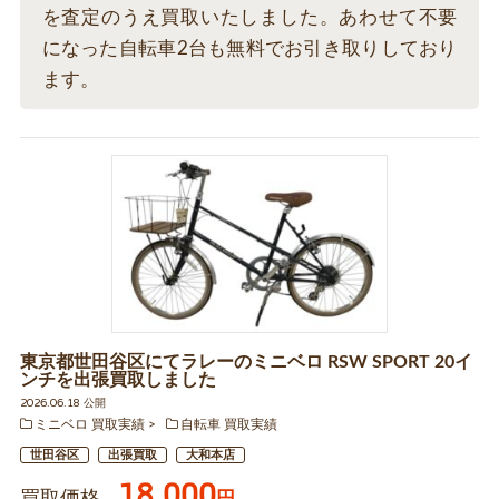
を査定のうえ買取いたしました。あわせて不要
になった自転車2台も無料でお引き取りしており
ます。
東京都世田谷区にてラレーのミニベロ RSW SPORT 20イ
ンチを出張買取しました
2026.06.18 公開
ミニベロ 買取実績
自転車 買取実績
世田谷区
出張買取
大和本店
18,000
円