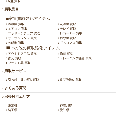
宅配買取
買取品目
■家電買取強化アイテム
冷蔵庫 買取
洗濯機 買取
エアコン 買取
テレビ 買取
マッサージチェア 買取
レコーダー 買取
オーブンレンジ 買取
掃除機 買取
炊飯器 買取
ガスコンロ 買取
■その他の買取強化アイテム
アウトドア用品 買取
物置 買取
家具 買取
トレーニング機器 買取
ブランド品 買取
買取サービス
引っ越し前の家財買取
遺品整理の買取
よくある質問
出張対応エリア
東京都
神奈川県
埼玉県
愛知県