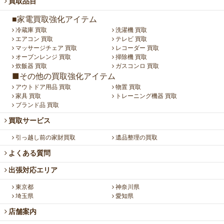
買取品目
■家電買取強化アイテム
冷蔵庫 買取
洗濯機 買取
エアコン 買取
テレビ 買取
マッサージチェア 買取
レコーダー 買取
オーブンレンジ 買取
掃除機 買取
炊飯器 買取
ガスコンロ 買取
■その他の買取強化アイテム
アウトドア用品 買取
物置 買取
家具 買取
トレーニング機器 買取
ブランド品 買取
買取サービス
引っ越し前の家財買取
遺品整理の買取
よくある質問
出張対応エリア
東京都
神奈川県
埼玉県
愛知県
店舗案内