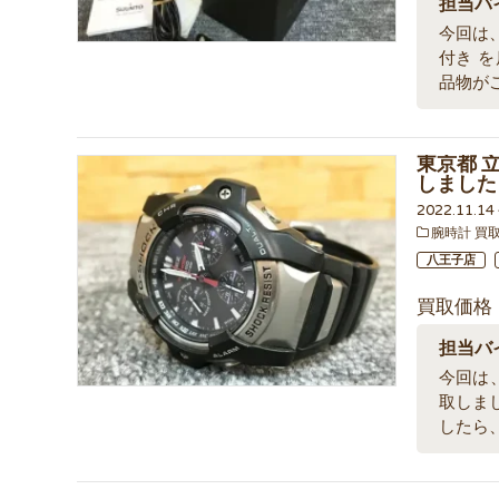
担当バ
今回は、東
付き 
品物が
東京都 立川
しました
2022.11.1
腕時計 買
八王子店
買取価格
担当バ
今回は、東
取しま
したら