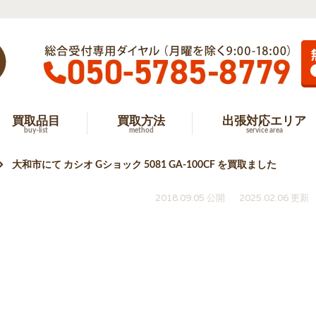
買取品目
買取方法
出張対応エリア
buy-list
method
service area
大和市にて カシオ Gショック 5081 GA-100CF を買取ました
2018.09.05 公開
2025.02.06 更新