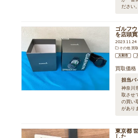
ださい
ゴルフウォ
を店頭買
2023.11.2
その他 買
大和市
買取価格
担当バ
神奈川
取させ
の買い
があり
東京都 
した