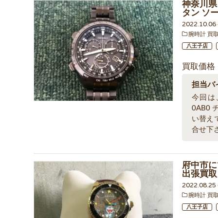
神奈川県 
タン ソ
2022.10.0
腕時計 買
八王子店
買取価格
担当バ
今回は、
0AB0
い替え
合せ下
府中市にて
出張買取
2022.08.2
腕時計 買
八王子店