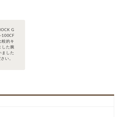
OCK G
100CF
比較的キ
ました腕
いました
ださい。