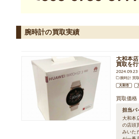
腕時計の買取実績
大和本店に
買取を行
2024.09.2
腕時計 買
大和市
買取価格
担当バ
大和本
の店頭
みいた
が一番