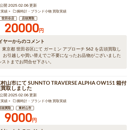
5 公開 2025.02.06 更新
取実績
腕時計・ブランド小物 買取実績
世田谷店
店頭買取
20000
円
イヤーからのコメント
東京都 世田谷区にて ガーミン アプローチ S62 を店頭買取し
。 お引越しや買い替えでご不要になったお品物がございました
シストまでお問合せ下さい。
村山市にて SUNNTO TRAVERSE ALPHA OW151 箱付
頭買取しました
0 公開 2025.02.06 更新
取実績
腕時計・ブランド小物 買取実績
店頭買取
東村山市
9000
円