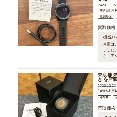
2023.11.1
腕時計 買
世田谷区
買取価格
担当バ
今回は、
ました
ら、ア
東京都 東
き を店
2022.12.2
腕時計 買
小平店
買取価格