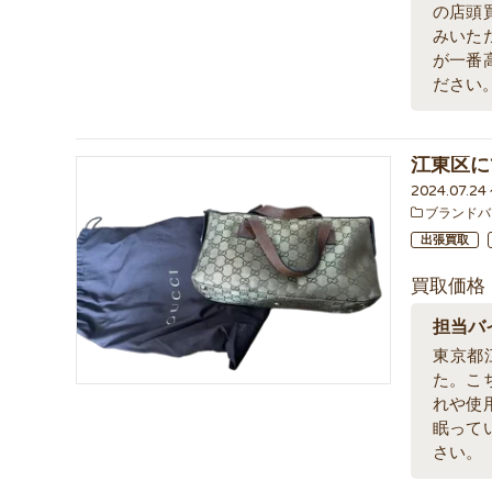
の店頭
みいた
が一番
ださい
江東区に
2024.07.2
ブランドバ
出張買取
買取価格
担当バ
東京都
た。こ
れや使
眠って
さい。