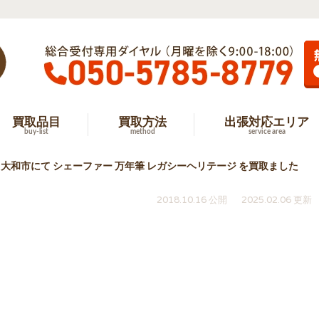
買取品目
買取方法
出張対応エリア
buy-list
method
service area
大和市にて シェーファー 万年筆 レガシーヘリテージ を買取ました
2018.10.16 公開
2025.02.06 更新