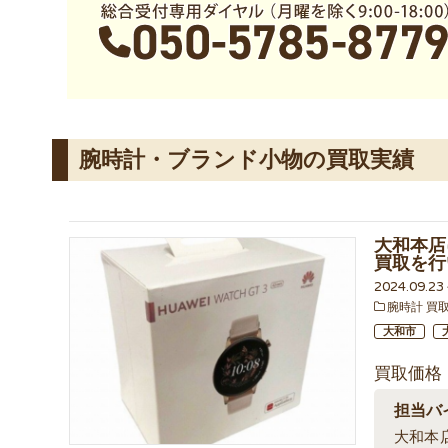
腕時計・ブランド小物の買取実績
大和本店に
買取を行
2024.09.2
腕時計 買
大和市
買取価格
担当バ
大和本