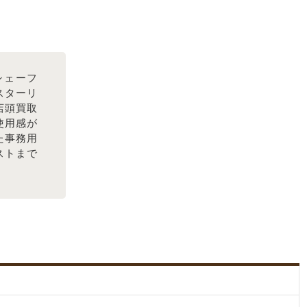
 シェーフ
スターリ
を店頭買取
使用感が
た事務用
ストまで