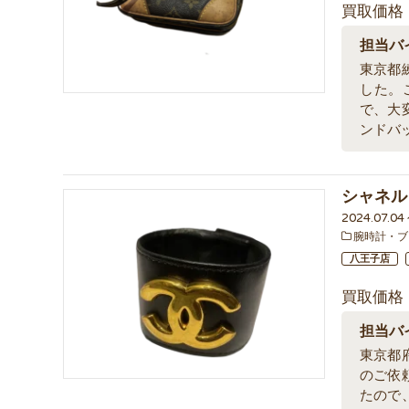
買取価格
担当バ
東京都
した。
で、大
ンドバ
シャネル
2024.07.0
腕時計・ブ
八王子店
買取価格
担当バ
東京都
のご依
たので