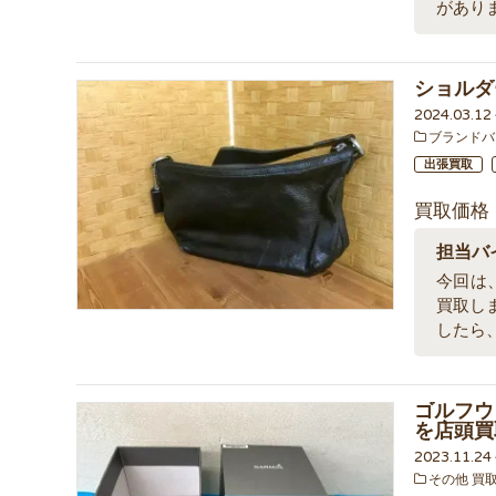
があり
ショルダー
2024.03.1
ブランドバ
出張買取
買取価格
担当バ
今回は、
買取し
したら
ゴルフウォ
を店頭買
2023.11.2
その他 買