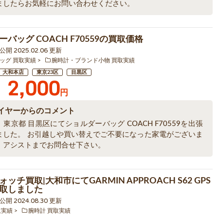
ましたらお気軽にお問い合わせください。
バッグ COACH F70559の買取価格
2 公開 2025.02.06 更新
ッグ 買取実績
腕時計・ブランド小物 買取実績
大和本店
東京23区
目黒区
2,000
円
イヤーからのコメント
東京都 目黒区にてショルダーバッグ COACH F70559を出張
ました。 お引越しや買い替えでご不要になった家電がございま
、アシストまでお問合せ下さい。
ッチ買取|大和市にてGARMIN APPROACH S62 GPS
取しました
4 公開 2024.08.30 更新
取実績
腕時計 買取実績