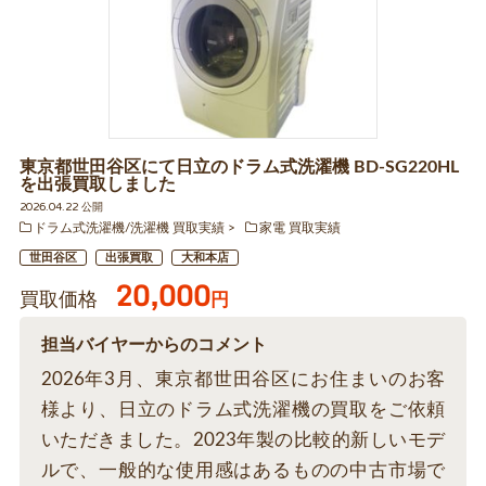
東京都世田谷区にて日立のドラム式洗濯機 BD-SG220HL
を出張買取しました
2026.04.22 公開
ドラム式洗濯機/洗濯機 買取実績
家電 買取実績
世田谷区
出張買取
大和本店
20,000
買取価格
円
担当バイヤーからのコメント
2026年3月、東京都世田谷区にお住まいのお客
様より、日立のドラム式洗濯機の買取をご依頼
いただきました。2023年製の比較的新しいモデ
ルで、一般的な使用感はあるものの中古市場で