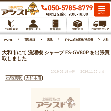
HOME
買取実績
家電
ドラム式洗濯機/洗濯機
大和市
大和市にて 洗濯機 シャープ ES-GV80P を出張買
取しました
2019.02.19 公開
2024.11.22 更新
出張買取
大和本店