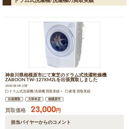
ドラム式洗濯機/洗濯機の買取実績
神奈川県相模原市にて東芝のドラム式洗濯乾燥機
ZABOON TW-127XM2Lを出張買取しました
2026.08.06 公開
ドラム式洗濯機/洗濯機 買取実績
家電 買取実績
出張買取
大和本店
相模原市
23,000
買取価格
円
担当バイヤーからのコメント