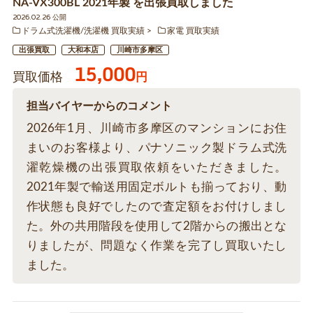
NA-VX300BL 2021年製 を出張買取しました
2026.02.26 公開
ドラム式洗濯機/洗濯機 買取実績
家電 買取実績
出張買取
大和本店
川崎市多摩区
15,000
買取価格
円
担当バイヤーからのコメント
2026年1月、川崎市多摩区のマンションにお住
まいのお客様より、パナソニック製ドラム式洗
濯乾燥機の出張買取依頼をいただきました。
2021年製で輸送用固定ボルトも揃っており、動
作状態も良好でしたので査定額をお付けしまし
た。外の共用階段を使用して2階からの搬出とな
りましたが、問題なく作業を完了し買取いたし
ました。