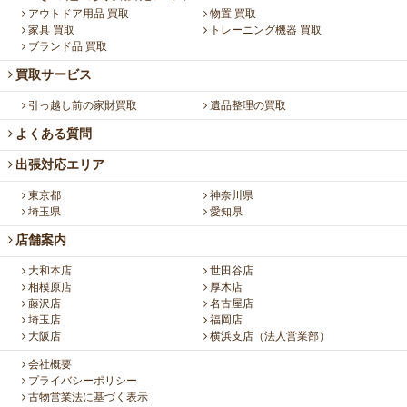
アウトドア用品 買取
物置 買取
家具 買取
トレーニング機器 買取
ブランド品 買取
買取サービス
引っ越し前の家財買取
遺品整理の買取
よくある質問
出張対応エリア
東京都
神奈川県
埼玉県
愛知県
店舗案内
大和本店
世田谷店
相模原店
厚木店
藤沢店
名古屋店
埼玉店
福岡店
大阪店
横浜支店（法人営業部）
会社概要
プライバシーポリシー
古物営業法に基づく表示