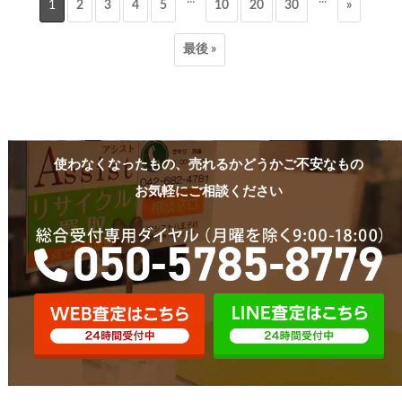
1
2
3
4
5
10
20
30
»
最後 »
使わなくなったもの、売れるかどうかご不安なもの
お気軽にご相談ください