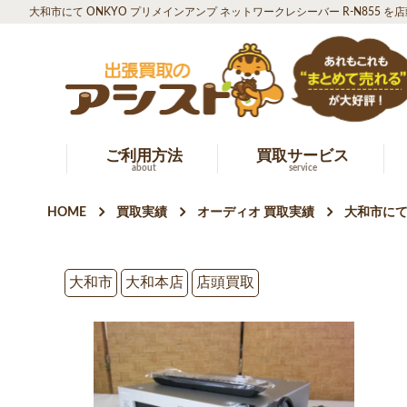
大和市にて ONKYO プリメインアンプ ネットワークレシーバー R-N855 
ご利用方法
買取サービス
about
service
HOME
買取実績
オーディオ 買取実績
大和市にて
大和市
大和本店
店頭買取