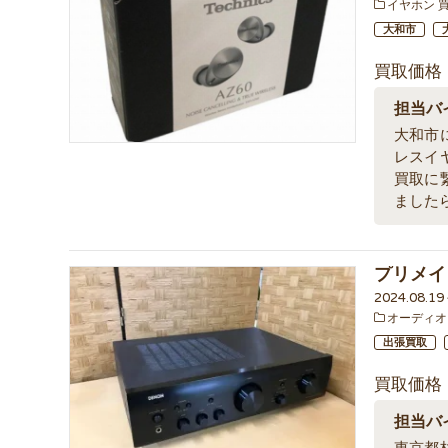
イヤホン 
大和市
買取価格
担当バ
大和市
レスイ
買取に
ました
プリメイ
2024.08.1
オーディオ
出張買取
買取価格
担当バ