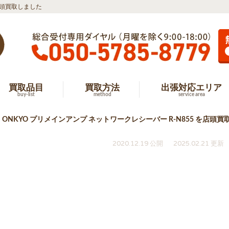
を店頭買取しました
買取品目
買取方法
出張対応エリア
buy-list
method
service area
 ONKYO プリメインアンプ ネットワークレシーバー R-N855 を店頭
2020.12.19 公開
2025.02.21 更新