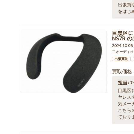
出張買
をはじ
目黒区に
NS7R
2024.10.0
オーディオ
出張買取
買取価格
担当バ
目黒区
ヤレス
気メー
こちら
ており