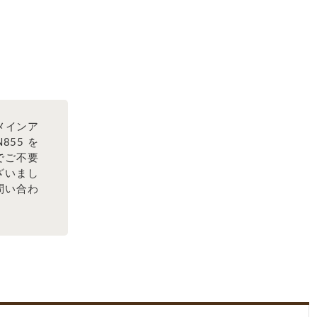
メインア
855 を
でご不要
ざいまし
問い合わ