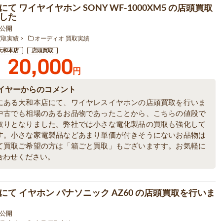
て ワイヤイヤホン SONY WF-1000XM5 の店頭買取
した
6 公開
買取実績
オーディオ 買取実績
大和本店
店頭買取
20,000
円
イヤーからのコメント
にある大和本店にて、ワイヤレスイヤホンの店頭買取を行いま
中古でも相場のあるお品物であったことから、こちらの値段で
取りとなりました。弊社では小さな電化製品の買取も強化して
す。小さな家電製品などあまり単価が付きそうにないお品物は
て買取ご希望の方は「箱ごと買取」もございますす。お気軽に
合わせください。
にて イヤホン パナソニック AZ60 の店頭買取を行いま
3 公開