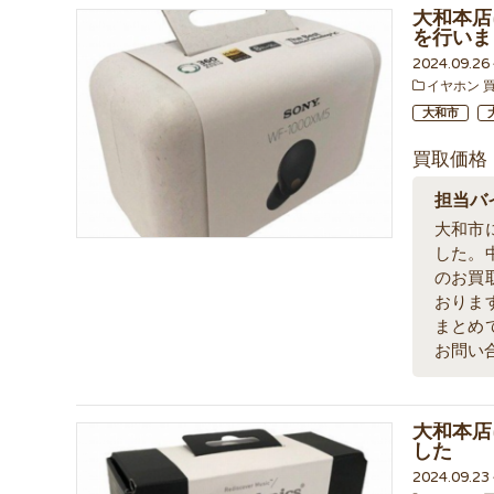
大和本店に
を行いま
2024.09.2
イヤホン 
大和市
買取価格
担当バ
大和市
した。
のお買
おりま
まとめ
お問い
大和本店
した
2024.09.2