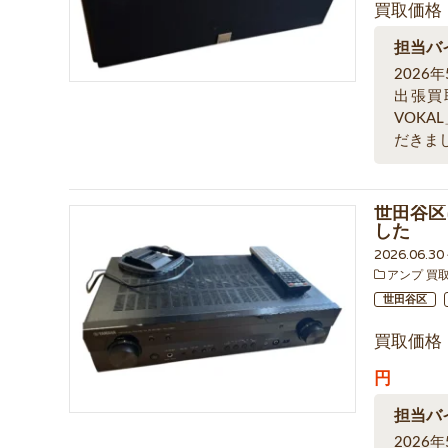
買取価格
担当バ
2026
出張買
VOK
だきま
世田谷区
した
2026.06.3
アンプ 買
世田谷区
買取価格
円
担当バ
202