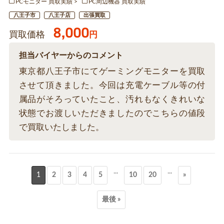
PCモニター 買取実績
PC周辺機器 買取実績
八王子市
八王子店
出張買取
8,000
買取価格
円
担当バイヤーからのコメント
東京都八王子市にてゲーミングモニターを買取
させて頂きました。今回は充電ケーブル等の付
属品がそろっていたこと、汚れもなくきれいな
状態でお渡しいただきましたのでこちらの値段
で買取いたしました。
...
...
1
2
3
4
5
10
20
»
最後 »