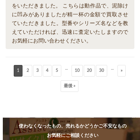
をいただきました。 こちらは動作品で、泥除け
に凹みがありましたが精一杯の金額で買取させ
ていただきました。型番やシリーズ名などを教
えていただければ、迅速に査定いたしますので
お気軽にお問い合わせください。
...
...
1
2
3
4
5
10
20
30
»
最後 »
使わなくなったもの、売れるかどうかご不安なもの
お気軽にご相談ください