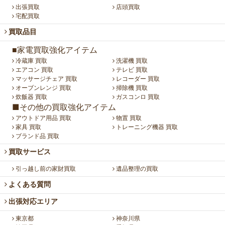
出張買取
店頭買取
宅配買取
買取品目
■家電買取強化アイテム
冷蔵庫 買取
洗濯機 買取
エアコン 買取
テレビ 買取
マッサージチェア 買取
レコーダー 買取
オーブンレンジ 買取
掃除機 買取
炊飯器 買取
ガスコンロ 買取
■その他の買取強化アイテム
アウトドア用品 買取
物置 買取
家具 買取
トレーニング機器 買取
ブランド品 買取
買取サービス
引っ越し前の家財買取
遺品整理の買取
よくある質問
出張対応エリア
東京都
神奈川県