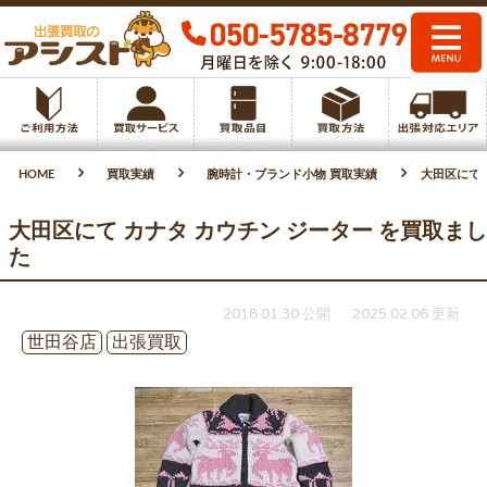
HOME
買取実績
腕時計・ブランド小物 買取実績
大田区にて 
大田区にて カナタ カウチン ジーター を買取まし
た
2018.01.30 公開
2025.02.06 更新
世田谷店
出張買取