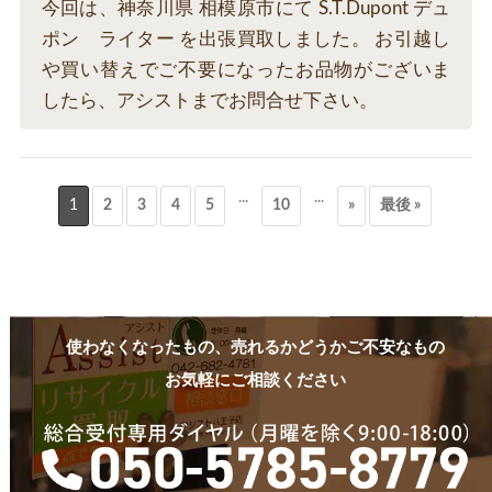
今回は、神奈川県 相模原市にて S.T.Dupont デュ
ポン ライター を出張買取しました。 お引越し
や買い替えでご不要になったお品物がございま
したら、アシストまでお問合せ下さい。
...
...
1
2
3
4
5
10
»
最後 »
使わなくなったもの、売れるかどうかご不安なもの
お気軽にご相談ください