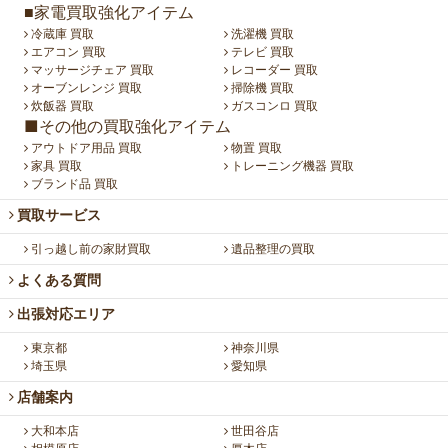
■家電買取強化アイテム
冷蔵庫 買取
洗濯機 買取
エアコン 買取
テレビ 買取
マッサージチェア 買取
レコーダー 買取
オーブンレンジ 買取
掃除機 買取
炊飯器 買取
ガスコンロ 買取
■その他の買取強化アイテム
アウトドア用品 買取
物置 買取
家具 買取
トレーニング機器 買取
ブランド品 買取
買取サービス
引っ越し前の家財買取
遺品整理の買取
よくある質問
出張対応エリア
東京都
神奈川県
埼玉県
愛知県
店舗案内
大和本店
世田谷店