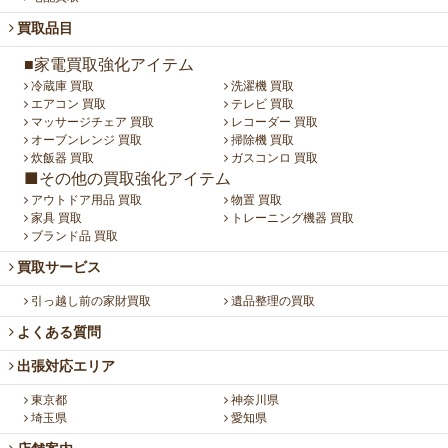
買取品目
■家電買取強化アイテム
冷蔵庫 買取
洗濯機 買取
エアコン 買取
テレビ 買取
マッサージチェア 買取
レコーダー 買取
オーブンレンジ 買取
掃除機 買取
炊飯器 買取
ガスコンロ 買取
■その他の買取強化アイテム
アウトドア用品 買取
物置 買取
家具 買取
トレーニング機器 買取
ブランド品 買取
買取サービス
引っ越し前の家財買取
遺品整理の買取
よくある質問
出張対応エリア
東京都
神奈川県
埼玉県
愛知県