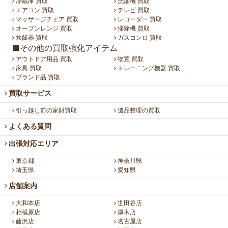
冷蔵庫 買取
洗濯機 買取
エアコン 買取
テレビ 買取
マッサージチェア 買取
レコーダー 買取
オーブンレンジ 買取
掃除機 買取
炊飯器 買取
ガスコンロ 買取
■その他の買取強化アイテム
アウトドア用品 買取
物置 買取
家具 買取
トレーニング機器 買取
ブランド品 買取
買取サービス
引っ越し前の家財買取
遺品整理の買取
よくある質問
出張対応エリア
東京都
神奈川県
埼玉県
愛知県
店舗案内
大和本店
世田谷店
相模原店
厚木店
藤沢店
名古屋店