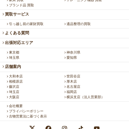
家具 買取
トレーニング機器 買取
ブランド品 買取
買取サービス
引っ越し前の家財買取
遺品整理の買取
よくある質問
出張対応エリア
東京都
神奈川県
埼玉県
愛知県
店舗案内
大和本店
世田谷店
相模原店
厚木店
藤沢店
名古屋店
埼玉店
福岡店
大阪店
横浜支店（法人営業部）
会社概要
プライバシーポリシー
古物営業法に基づく表示