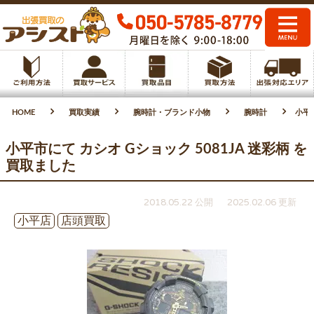
HOME
買取実績
腕時計・ブランド小物
腕時計
小平市
小平市にて カシオ Gショック 5081JA 迷彩柄 を
買取ました
2018.05.22 公開
2025.02.06 更新
小平店
店頭買取