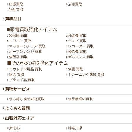
出張買取
店頭買取
宅配買取
買取品目
■家電買取強化アイテム
冷蔵庫 買取
洗濯機 買取
エアコン 買取
テレビ 買取
マッサージチェア 買取
レコーダー 買取
オーブンレンジ 買取
掃除機 買取
炊飯器 買取
ガスコンロ 買取
■その他の買取強化アイテム
アウトドア用品 買取
物置 買取
家具 買取
トレーニング機器 買取
ブランド品 買取
買取サービス
引っ越し前の家財買取
遺品整理の買取
よくある質問
出張対応エリア
東京都
神奈川県