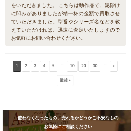
をいただきました。 こちらは動作品で、泥除け
に凹みがありましたが精一杯の金額で買取させ
ていただきました。型番やシリーズ名などを教
えていただければ、迅速に査定いたしますので
お気軽にお問い合わせください。
...
...
1
2
3
4
5
10
20
30
»
最後 »
使わなくなったもの、売れるかどうかご不安なもの
お気軽にご相談ください